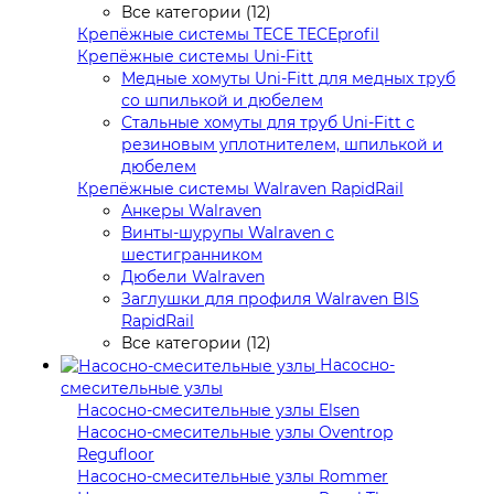
Все категории (12)
Крепёжные системы TECE TECEprofil
Крепёжные системы Uni-Fitt
Медные хомуты Uni-Fitt для медных труб
со шпилькой и дюбелем
Стальные хомуты для труб Uni-Fitt с
резиновым уплотнителем, шпилькой и
дюбелем
Крепёжные системы Walraven RapidRail
Анкеры Walraven
Винты-шурупы Walraven с
шестигранником
Дюбели Walraven
Заглушки для профиля Walraven BIS
RapidRail
Все категории (12)
Насосно-
смесительные узлы
Насосно-смесительные узлы Elsen
Насосно-смесительные узлы Oventrop
Regufloor
Насосно-смесительные узлы Rommer