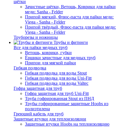
щётки
Зачистные щётки, Ветошь, Коврики для пайки
меди: Sanha - Felder
Припой мягкий, Флюс-паста для пайки меди:
Viega - Sanha - Felder
Припой твёрдый, Флюс-паста для пайки меди:
Viega - Sanha - Felder
Труборезы и ножницы
Трубы и фитинги
Все для пайки медных труб
Ветошь, коврики, губки
Ёршики зачистные для медных труб
Припои для мягкой пайки
Гибкая подводка
Гибкая подводка для воды Stout
Гибкая подводка для воды Uni-Fitt
Гибкая подводка для воды Valtec
Гофра защитная для труб
Гофра защитная для труб Uni-Fitt
Труба гофрированная Stout из ПНД
Трубы гофрированные защитные Hoobs из
полиэтилена
Греющий кабель для труб
Защитные втулки для теплоизоляции
Защитные втулки Hoobs на теплоизоляцию