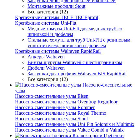
Заглушки Stout для профилей и консолей
Монтажные профили Stout
Все категории (12)
Крепёжные системы TECE TECEprofil
Крепёжные системы Uni-Fitt
Медные хомуты Uni-Fitt для медных труб со
шпилькой и дюбелем
Стальные хомуты для труб Uni-Fitt с резиновым
уплотнителем, шпилькой и дюбелем
Крепёжные системы Walraven RapidRail
Анкеры Walraven
Винты-шурупы Walraven с шестигранником
Дюбели Walraven
Заглушки для профиля Walraven BIS RapidRail
Все категории (12)
Насосно-смесительные
узлы
Насосно-смесительные узлы Elsen
Насосно-смесительные узлы Oventrop Regufloor
Насосно-смесительные узлы Rommer
Насосно-смесительные узлы Royal Thermo
Насосно-смесительные узлы Stout
Насосно-смесительные узлы Uni-Fitt Solomix и Multimix
Насосно-смесительные узлы Valtec Combi и Valmix
Коллекторы и Гребёнки