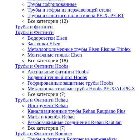
Трубы гофрированные
Трубы и гофры из нержавеющей стали
Трубы из сшитого полиэтилена PE-X, PE-RT
Все категории (12)
Трубы и фитинги
Трубы и Фитинги
Водорозетки Elsen
Заглушки Elsen
Металлополимерные трубы Elsen Elspipe Triplex
Монтажные гильзы Elsen
Все категории (18)
Трубы и Фитинги Hoobs
Аксиальные фитинги Hoobs
Водяной тёплый пол Hoobs
Гофрированные защитные трубы Hoobs
Металлопластиковые трубы Hoobs PE-X/AL/PE-X
Все категории (7)
Трубы и Фитинги Rehau
Инструмент Rehau
Канализационные трубы Rehau Raupiano Plus
Маты и крепёж Rehau
Резьбозажимные соединения Rehau Rautitan
Все категории (7)
Трубы и Фитинги Rommer
Трубы и фитинги Rommer из нержавейки