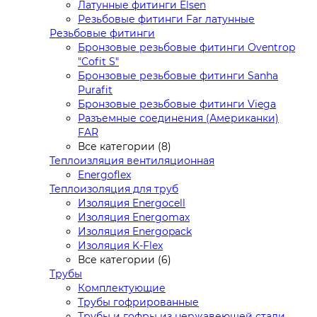
Латунные фитинги Elsen
Резьбовые фитинги Far латунные
Резьбовые фитинги
Бронзовые резьбовые фитинги Oventrop
"Cofit S"
Бронзовые резьбовые фитинги Sanha
Purafit
Бронзовые резьбовые фитинги Viega
Разъемные соединения (Американки)
FAR
Все категории (8)
Теплоизляция вентиляционная
Energoflex
Теплоизоляция для труб
Изоляция Energocell
Изоляция Energomax
Изоляция Energopack
Изоляция K-Flex
Все категории (6)
Трубы
Комплектующие
Трубы гофрированные
Трубы и гофры из нержавеющей стали