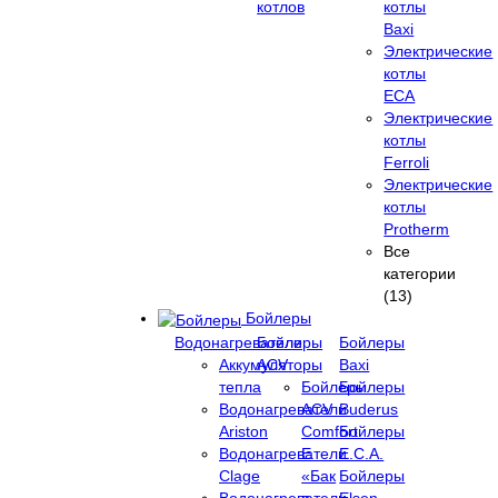
котлов
котлы
Baxi
Электрические
котлы
ECA
Электрические
котлы
Ferroli
Электрические
котлы
Protherm
Все
категории
(13)
Бойлеры
Водонагреватели
Бойлеры
Бойлеры
Аккумуляторы
ACV
Baxi
тепла
Бойлеры
Бойлеры
Водонагреватели
ACV
Buderus
Ariston
Comfort
Бойлеры
Водонагреватели
E
E.C.A.
Clage
«Бак
Бойлеры
Водонагреватели
в
Elsen