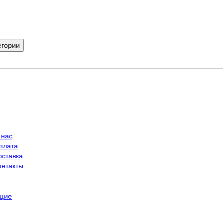
егории
 нас
плата
оставка
онтакты
щие