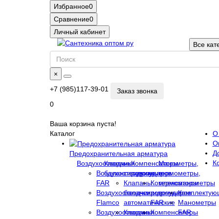
Избранное
0
Сравнение
0
Личный кабинет
Все кат
×
+7 (985)117-39-01
Заказ звонка
0
Ваша корзина пуста!
Каталог
О
О
Д
Предохранительная арматура
К
Воздухоотводчики
Клапаны
Компенсаторы
Манометры,
Воздухоотводчики
балансировочные
гидроударов
термометры,
FAR
Клапаны
Компенсаторы
термоманометры
Воздухоотводчики
балансировочные
гидроударов
Комплектую
Flamco
автоматические
FAR
Манометры
Воздухоотводчики
Клапаны
Компенсаторы
FAR