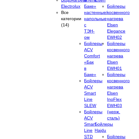
Electrolux
Баке»
Бойлеры
Все
настенные/
косвенного
категории
напольные
нагрева
(14)
c
Elsen
ТЭН-
Elegance
ом
EWH02
Бойлеры
Бойлеры
ACV
косвенного
Comfort
нагрева
«Бак
Elsen
в
EWH01
Баке»
Бойлеры
Бойлеры
косвенного
ACV
нагрева
Smart
Elsen
Line
InoFlex
SLEW
EWH03
Бойлеры
(нерж.
ACV
сталь)
Smart
Бойлеры
Line
Hajdu
STD
Бойлеры