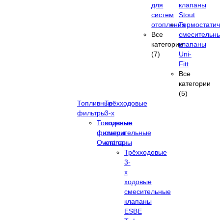
для
клапаны
систем
Stout
отопления
Термостатич
Все
смесительн
категории
клапаны
(7)
Uni-
Fitt
Все
категории
(5)
Топливные
Трёхходовые
фильтры
3-х
Топливные
ходовые
фильтры
смесительные
Oventrop
клапаны
Трёхходовые
3-
х
ходовые
смесительные
клапаны
ESBE