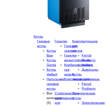
Котлы
Газовые
Горелки
Комплектующие
котлы
Горелки
для
Котлы
газовые
котлов
Baxi
Горелки
Ferroli
Котлы
жидкотопливные
Protherm
Gerda
Комбинированные
Vaillant
Котлы
газ/
Дымоходы
Vaillant
дизель
Котлы
Напольные
Комплектующие
твердотопливные
газовые
Ferroli
котлы
Protherm
Все
Стабилизаторы
Электрические
категории
напряжения
котлы
(5)
для
Электрические