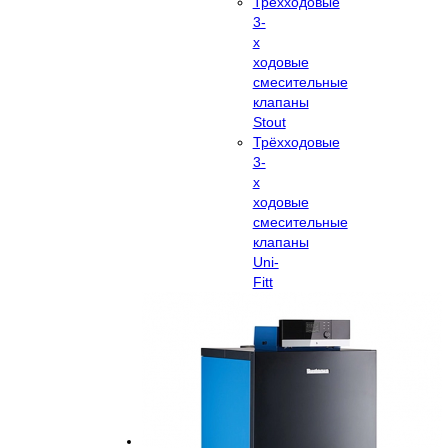
Трёхходовые
3-
х
ходовые
смесительные
клапаны
Stout
Трёхходовые
3-
х
ходовые
смесительные
клапаны
Uni-
Fitt