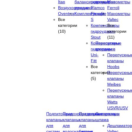
Itap
балансировочные
гидроударов
Манометры
Воздухоотводчики
ручные
Flamco
Ferroli
Oventrop
Комплектующие
Flexofit
Манометры
Все
S
Valtec
категории
Компенсаторы
Все
(10)
гидроударов
категории
Stout
(11)
Компенсаторы
Перепускные
гидроударов
клапаны
Uni-
Перепускны
Fitt
клапаны
Все
Hoobs
категории
Перепускны
(5)
клапаны
Meibes
Перепускны
клапаны
Watts
USVR/USV
Подпиточные
Предохранительные
Предохранительные
Сепараторы
клапаны
клапаны
клапаны
шлама
для
для
для
Дешламато
систем
водоснабжения
систем
Valtec