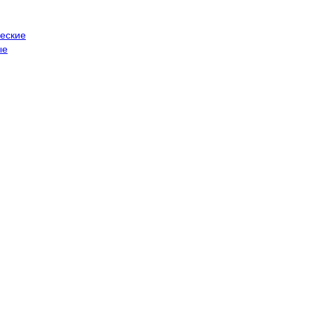
еские
ые