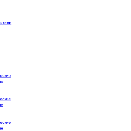
ители
еские
ые
еские
ые
еские
ые