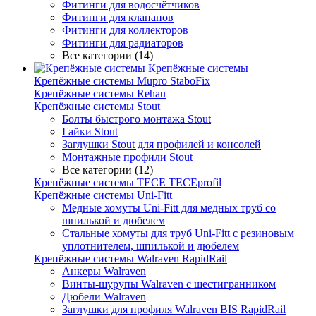
Фитинги для водосчётчиков
Фитинги для клапанов
Фитинги для коллекторов
Фитинги для радиаторов
Все категории (14)
Крепёжные системы
Крепёжные системы Mupro StaboFix
Крепёжные системы Rehau
Крепёжные системы Stout
Болты быстрого монтажа Stout
Гайки Stout
Заглушки Stout для профилей и консолей
Монтажные профили Stout
Все категории (12)
Крепёжные системы TECE TECEprofil
Крепёжные системы Uni-Fitt
Медные хомуты Uni-Fitt для медных труб со
шпилькой и дюбелем
Стальные хомуты для труб Uni-Fitt с резиновым
уплотнителем, шпилькой и дюбелем
Крепёжные системы Walraven RapidRail
Анкеры Walraven
Винты-шурупы Walraven с шестигранником
Дюбели Walraven
Заглушки для профиля Walraven BIS RapidRail