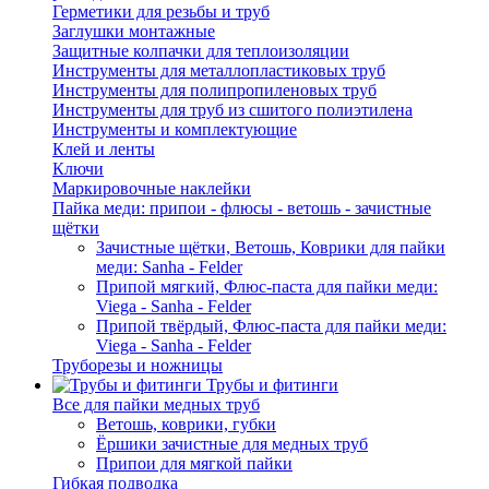
Герметики для резьбы и труб
Заглушки монтажные
Защитные колпачки для теплоизоляции
Инструменты для металлопластиковых труб
Инструменты для полипропиленовых труб
Инструменты для труб из сшитого полиэтилена
Инструменты и комплектующие
Клей и ленты
Ключи
Маркировочные наклейки
Пайка меди: припои - флюсы - ветошь - зачистные
щётки
Зачистные щётки, Ветошь, Коврики для пайки
меди: Sanha - Felder
Припой мягкий, Флюс-паста для пайки меди:
Viega - Sanha - Felder
Припой твёрдый, Флюс-паста для пайки меди:
Viega - Sanha - Felder
Труборезы и ножницы
Трубы и фитинги
Все для пайки медных труб
Ветошь, коврики, губки
Ёршики зачистные для медных труб
Припои для мягкой пайки
Гибкая подводка