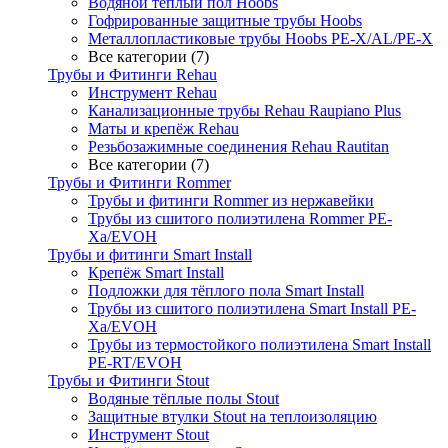
Водяной тёплый пол Hoobs
Гофрированные защитные трубы Hoobs
Металлопластиковые трубы Hoobs PE-X/AL/PE-X
Все категории (7)
Трубы и Фитинги Rehau
Инструмент Rehau
Канализационные трубы Rehau Raupiano Plus
Маты и крепёж Rehau
Резьбозажимные соединения Rehau Rautitan
Все категории (7)
Трубы и Фитинги Rommer
Трубы и фитинги Rommer из нержавейки
Трубы из сшитого полиэтилена Rommer PE-
Xa/EVOH
Трубы и фитинги Smart Install
Крепёж Smart Install
Подложки для тёплого пола Smart Install
Трубы из сшитого полиэтилена Smart Install PE-
Xa/EVOH
Трубы из термостойкого полиэтилена Smart Install
PE-RT/EVOH
Трубы и Фитинги Stout
Водяные тёплые полы Stout
Защитные втулки Stout на теплоизоляцию
Инструмент Stout