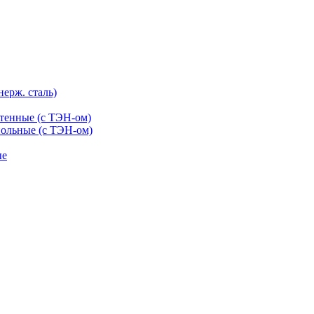
нерж. сталь)
тенные (с ТЭН-ом)
ольные (с ТЭН-ом)
ые