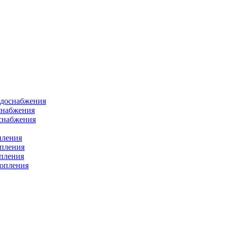
одоснабжения
снабжения
оснабжения
пления
опления
опления
топления