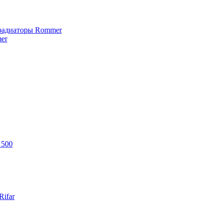
 радиаторы Rommer
er
 500
ifar