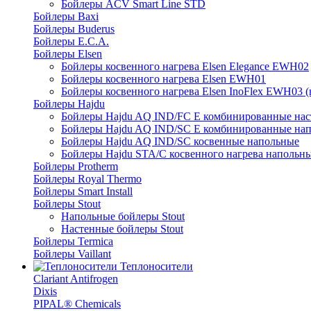
Бойлеры ACV Smart Line STD
Бойлеры Baxi
Бойлеры Buderus
Бойлеры E.C.A.
Бойлеры Elsen
Бойлеры косвенного нагрева Elsen Elegance EWH02
Бойлеры косвенного нагрева Elsen EWH01
Бойлеры косвенного нагрева Elsen InoFlex EWH03 (
Бойлеры Hajdu
Бойлеры Hajdu AQ IND/FC E комбинированные нас
Бойлеры Hajdu AQ IND/SC E комбинированные нап
Бойлеры Hajdu AQ IND/SC косвенные напольные
Бойлеры Hajdu STA/C косвенного нагрева напольн
Бойлеры Protherm
Бойлеры Royal Thermo
Бойлеры Smart Install
Бойлеры Stout
Напольные бойлеры Stout
Настенные бойлеры Stout
Бойлеры Termica
Бойлеры Vaillant
Теплоносители
Clariant Antifrogen
Dixis
PIPAL® Chemicals