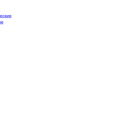
еские
ые