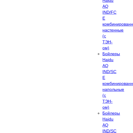
Hajdu
AQ
IND/FC
E
комбинирован
настенные
(с
ТЭН-
ом)
Бойлеры
Hajdu
AQ
IND/SC
E
комбинирован
напольные
(с
ТЭН-
ом)
Бойлеры
Hajdu
AQ
IND/SC