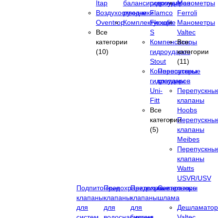
Itap
балансировочные
гидроударов
Манометры
Воздухоотводчики
ручные
Flamco
Ferroli
Oventrop
Комплектующие
Flexofit
Манометры
Все
S
Valtec
категории
Компенсаторы
Все
(10)
гидроударов
категории
Stout
(11)
Компенсаторы
Перепускные
гидроударов
клапаны
Uni-
Перепускны
Fitt
клапаны
Все
Hoobs
категории
Перепускны
(5)
клапаны
Meibes
Перепускны
клапаны
Watts
USVR/USV
Подпиточные
Предохранительные
Предохранительные
Сепараторы
клапаны
клапаны
клапаны
шлама
для
для
для
Дешламато
систем
водоснабжения
систем
Valtec