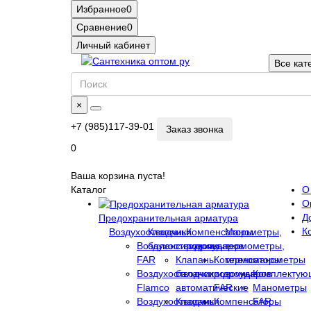
Избранное
0
Сравнение
0
Личный кабинет
Все кат
×
+7 (985)117-39-01
Заказ звонка
0
Ваша корзина пуста!
Каталог
О
О
Д
Предохранительная арматура
К
Воздухоотводчики
Клапаны
Компенсаторы
Манометры,
Воздухоотводчики
балансировочные
гидроударов
термометры,
FAR
Клапаны
Компенсаторы
термоманометры
Воздухоотводчики
балансировочные
гидроударов
Комплектую
Flamco
автоматические
FAR
Манометры
Воздухоотводчики
Клапаны
Компенсаторы
FAR