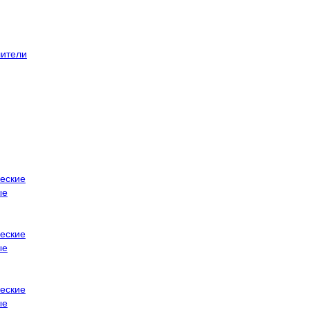
ители
еские
ые
еские
ые
еские
ые