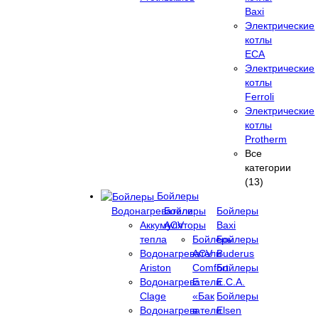
Baxi
Электрические
котлы
ECA
Электрические
котлы
Ferroli
Электрические
котлы
Protherm
Все
категории
(13)
Бойлеры
Водонагреватели
Бойлеры
Бойлеры
Аккумуляторы
ACV
Baxi
тепла
Бойлеры
Бойлеры
Водонагреватели
ACV
Buderus
Ariston
Comfort
Бойлеры
Водонагреватели
E
E.C.A.
Clage
«Бак
Бойлеры
Водонагреватели
в
Elsen