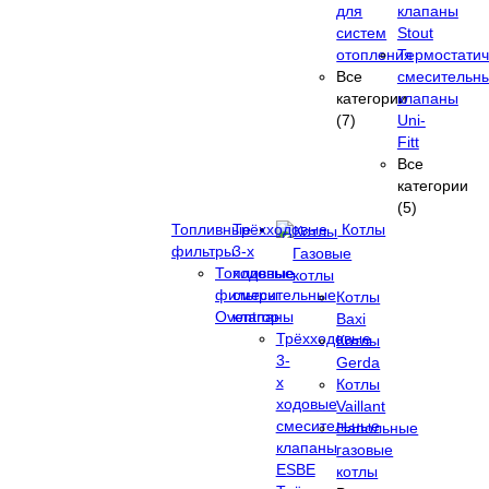
для
клапаны
систем
Stout
отопления
Термостатич
Все
смесительн
категории
клапаны
(7)
Uni-
Fitt
Все
категории
(5)
Топливные
Трёхходовые
Котлы
фильтры
3-х
Газовые
Топливные
ходовые
котлы
фильтры
смесительные
Котлы
Oventrop
клапаны
Baxi
Трёхходовые
Котлы
3-
Gerda
х
Котлы
ходовые
Vaillant
смесительные
Напольные
клапаны
газовые
ESBE
котлы