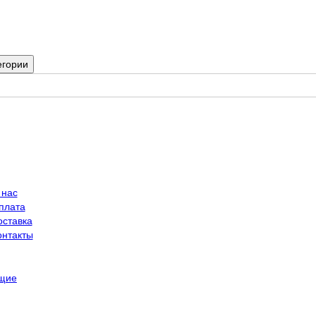
егории
 нас
плата
оставка
онтакты
щие