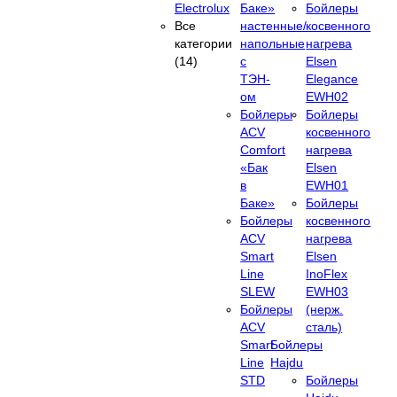
Electrolux
Баке»
Бойлеры
Все
настенные/
косвенного
категории
напольные
нагрева
(14)
c
Elsen
ТЭН-
Elegance
ом
EWH02
Бойлеры
Бойлеры
ACV
косвенного
Comfort
нагрева
«Бак
Elsen
в
EWH01
Баке»
Бойлеры
Бойлеры
косвенного
ACV
нагрева
Smart
Elsen
Line
InoFlex
SLEW
EWH03
Бойлеры
(нерж.
ACV
сталь)
Smart
Бойлеры
Line
Hajdu
STD
Бойлеры