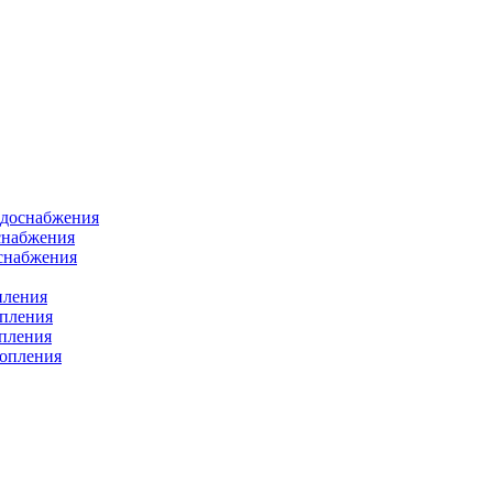
одоснабжения
снабжения
оснабжения
пления
опления
опления
топления