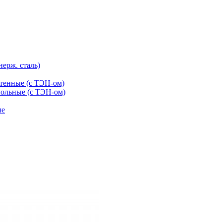
нерж. сталь)
тенные (с ТЭН-ом)
ольные (с ТЭН-ом)
ые