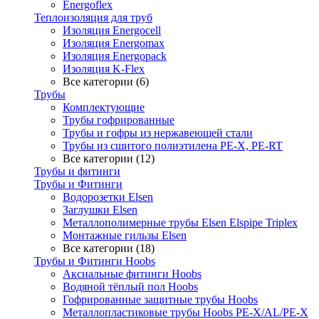
Energoflex
Теплоизоляция для труб
Изоляция Energocell
Изоляция Energomax
Изоляция Energopack
Изоляция K-Flex
Все категории (6)
Трубы
Комплектующие
Трубы гофрированные
Трубы и гофры из нержавеющей стали
Трубы из сшитого полиэтилена PE-X, PE-RT
Все категории (12)
Трубы и фитинги
Трубы и Фитинги
Водорозетки Elsen
Заглушки Elsen
Металлополимерные трубы Elsen Elspipe Triplex
Монтажные гильзы Elsen
Все категории (18)
Трубы и Фитинги Hoobs
Аксиальные фитинги Hoobs
Водяной тёплый пол Hoobs
Гофрированные защитные трубы Hoobs
Металлопластиковые трубы Hoobs PE-X/AL/PE-X