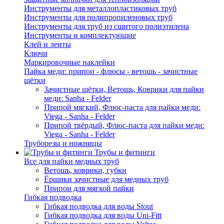
Инструменты для металлопластиковых труб
Инструменты для полипропиленовых труб
Инструменты для труб из сшитого полиэтилена
Инструменты и комплектующие
Клей и ленты
Ключи
Маркировочные наклейки
Пайка меди: припои - флюсы - ветошь - зачистные
щётки
Зачистные щётки, Ветошь, Коврики для пайки
меди: Sanha - Felder
Припой мягкий, Флюс-паста для пайки меди:
Viega - Sanha - Felder
Припой твёрдый, Флюс-паста для пайки меди:
Viega - Sanha - Felder
Труборезы и ножницы
Трубы и фитинги
Все для пайки медных труб
Ветошь, коврики, губки
Ёршики зачистные для медных труб
Припои для мягкой пайки
Гибкая подводка
Гибкая подводка для воды Stout
Гибкая подводка для воды Uni-Fitt