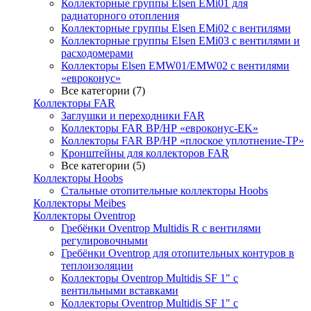
Коллекторные группы Elsen EMi01 для
радиаторного отопления
Коллекторные группы Elsen EMi02 с вентилями
Коллекторные группы Elsen EMi03 с вентилями и
расходомерами
Коллекторы Elsen EMW01/EMW02 с вентилями
«евроконус»
Все категории (7)
Коллекторы FAR
Заглушки и переходники FAR
Коллекторы FAR ВР/НР «евроконус-EK»
Коллекторы FAR ВР/НР «плоское уплотнение-TP»
Кронштейны для коллекторов FAR
Все категории (5)
Коллекторы Hoobs
Стальные отопительные коллекторы Hoobs
Коллекторы Meibes
Коллекторы Oventrop
Гребёнки Oventrop Multidis R с вентилями
регулировочными
Гребёнки Oventrop для отопительных контуров в
теплоизоляции
Коллекторы Oventrop Multidis SF 1" с
вентильными вставками
Коллекторы Oventrop Multidis SF 1" с