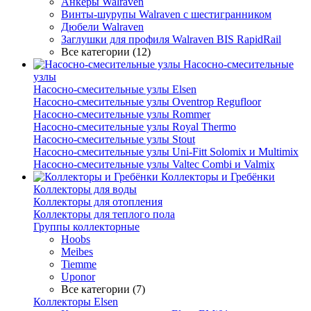
Анкеры Walraven
Винты-шурупы Walraven с шестигранником
Дюбели Walraven
Заглушки для профиля Walraven BIS RapidRail
Все категории (12)
Насосно-смесительные
узлы
Насосно-смесительные узлы Elsen
Насосно-смесительные узлы Oventrop Regufloor
Насосно-смесительные узлы Rommer
Насосно-смесительные узлы Royal Thermo
Насосно-смесительные узлы Stout
Насосно-смесительные узлы Uni-Fitt Solomix и Multimix
Насосно-смесительные узлы Valtec Combi и Valmix
Коллекторы и Гребёнки
Коллекторы для воды
Коллекторы для отопления
Коллекторы для теплого пола
Группы коллекторные
Hoobs
Meibes
Tiemme
Uponor
Все категории (7)
Коллекторы Elsen