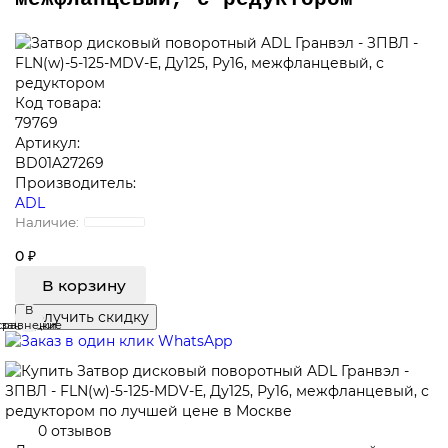
Код товара:
79769
Артикул:
BD01A27269
Производитель:
ADL
0 ₽
В корзину
В
В
Получить скидку
сравнение
закладки
0 отзывов