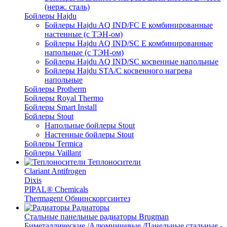
(нерж. сталь)
Бойлеры Hajdu
Бойлеры Hajdu AQ IND/FC E комбинированные
настенные (с ТЭН-ом)
Бойлеры Hajdu AQ IND/SC E комбинированные
напольные (с ТЭН-ом)
Бойлеры Hajdu AQ IND/SC косвенные напольные
Бойлеры Hajdu STA/C косвенного нагрева
напольные
Бойлеры Protherm
Бойлеры Royal Thermo
Бойлеры Smart Install
Бойлеры Stout
Напольные бойлеры Stout
Настенные бойлеры Stout
Бойлеры Termica
Бойлеры Vaillant
Теплоносители
Clariant Antifrogen
Dixis
PIPAL® Chemicals
Thermagent Обнинскоргсинтез
Радиаторы
Стальные панельные радиаторы Brugman
Биметаллические /Алюминиевые /Панельные стальные -