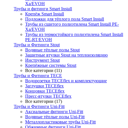
Xa/EVOH
Трубы и фитинги Smart Install
Крепёж Smart Install
Подложки для тёплого пола Smart Install
Трубы из сшитого полиэтилена Smart Install PE-
Xa/EVOH
Трубы из термостойкого полиэтилена Smart Install
PE-RT/EVOH
Трубы и Фитинги Stout
Водяные тёплые полы Stout
Защитные втулки Stout на теплоизоляцию
Инструмент Stout
Крепёжные системы Stout
Все категории (11)
Трубы и Фитинги TECE
Водорозетки TECEflex и комплектующие
Заглушки TECEflex
Концовки TECEflex
Пресс-втулки TECEflex
Все категории (17)
Трубы и Фитинги Uni-Fitt
Аксиальные фитинги Uni-Fitt
Водяные тёплые полы Uni-Fitt
Металлопластиковые трубы Uni-Fitt
Обжимные фитинги Uni-Fitt