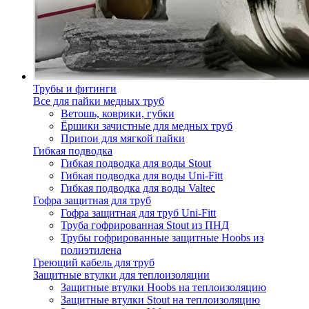
Трубы и фитинги
Все для пайки медных труб
Ветошь, коврики, губки
Ёршики зачистные для медных труб
Припои для мягкой пайки
Гибкая подводка
Гибкая подводка для воды Stout
Гибкая подводка для воды Uni-Fitt
Гибкая подводка для воды Valtec
Гофра защитная для труб
Гофра защитная для труб Uni-Fitt
Труба гофрированная Stout из ПНД
Трубы гофрированные защитные Hoobs из
полиэтилена
Греющий кабель для труб
Защитные втулки для теплоизоляции
Защитные втулки Hoobs на теплоизоляцию
Защитные втулки Stout на теплоизоляцию