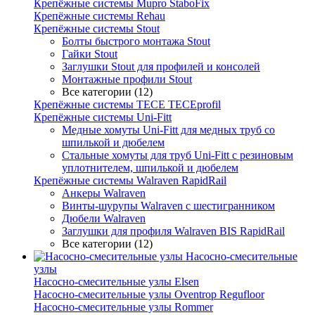
Крепёжные системы Mupro StaboFix
Крепёжные системы Rehau
Крепёжные системы Stout
Болты быстрого монтажа Stout
Гайки Stout
Заглушки Stout для профилей и консолей
Монтажные профили Stout
Все категории (12)
Крепёжные системы TECE TECEprofil
Крепёжные системы Uni-Fitt
Медные хомуты Uni-Fitt для медных труб со
шпилькой и дюбелем
Стальные хомуты для труб Uni-Fitt с резиновым
уплотнителем, шпилькой и дюбелем
Крепёжные системы Walraven RapidRail
Анкеры Walraven
Винты-шурупы Walraven с шестигранником
Дюбели Walraven
Заглушки для профиля Walraven BIS RapidRail
Все категории (12)
Насосно-смесительные
узлы
Насосно-смесительные узлы Elsen
Насосно-смесительные узлы Oventrop Regufloor
Насосно-смесительные узлы Rommer