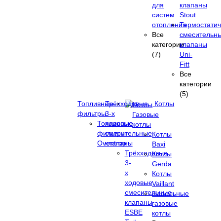
для
клапаны
систем
Stout
отопления
Термостатич
Все
смесительн
категории
клапаны
(7)
Uni-
Fitt
Все
категории
(5)
Топливные
Трёхходовые
Котлы
фильтры
3-х
Газовые
Топливные
ходовые
котлы
фильтры
смесительные
Котлы
Oventrop
клапаны
Baxi
Трёхходовые
Котлы
3-
Gerda
х
Котлы
ходовые
Vaillant
смесительные
Напольные
клапаны
газовые
ESBE
котлы