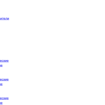
ители
еские
ые
еские
ые
еские
ые