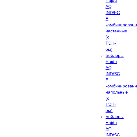
Hajdu
AQ
IND/FC
E
комбинирован
настенные
(с
ТЭН-
ом)
Бойлеры
Hajdu
AQ
IND/SC
E
комбинирован
напольные
(с
ТЭН-
ом)
Бойлеры
Hajdu
AQ
IND/SC