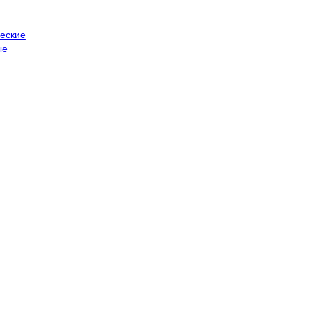
еские
ые