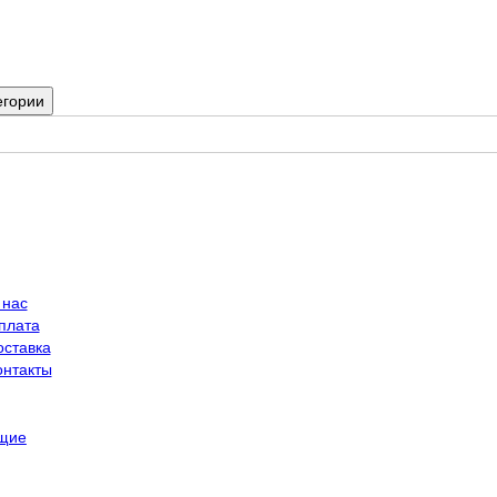
егории
 нас
плата
оставка
онтакты
щие