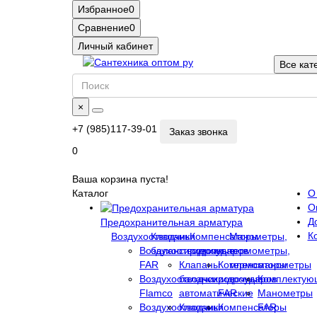
Избранное
0
Сравнение
0
Личный кабинет
Все кат
×
+7 (985)117-39-01
Заказ звонка
0
Ваша корзина пуста!
Каталог
О
О
Д
Предохранительная арматура
К
Воздухоотводчики
Клапаны
Компенсаторы
Манометры,
Воздухоотводчики
балансировочные
гидроударов
термометры,
FAR
Клапаны
Компенсаторы
термоманометры
Воздухоотводчики
балансировочные
гидроударов
Комплектую
Flamco
автоматические
FAR
Манометры
Воздухоотводчики
Клапаны
Компенсаторы
FAR