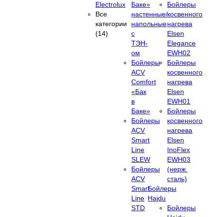
Electrolux
Баке»
Бойлеры
Все
настенные/
косвенного
категории
напольные
нагрева
(14)
c
Elsen
ТЭН-
Elegance
ом
EWH02
Бойлеры
Бойлеры
ACV
косвенного
Comfort
нагрева
«Бак
Elsen
в
EWH01
Баке»
Бойлеры
Бойлеры
косвенного
ACV
нагрева
Smart
Elsen
Line
InoFlex
SLEW
EWH03
Бойлеры
(нерж.
ACV
сталь)
Smart
Бойлеры
Line
Hajdu
STD
Бойлеры