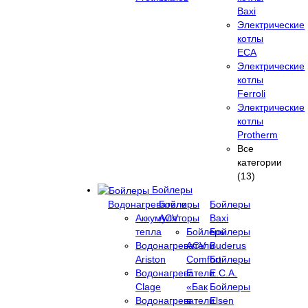
Baxi
Электрические
котлы
ECA
Электрические
котлы
Ferroli
Электрические
котлы
Protherm
Все
категории
(13)
Бойлеры
Водонагреватели
Бойлеры
Бойлеры
Аккумуляторы
ACV
Baxi
тепла
Бойлеры
Бойлеры
Водонагреватели
ACV
Buderus
Ariston
Comfort
Бойлеры
Водонагреватели
E
E.C.A.
Clage
«Бак
Бойлеры
Водонагреватели
в
Elsen