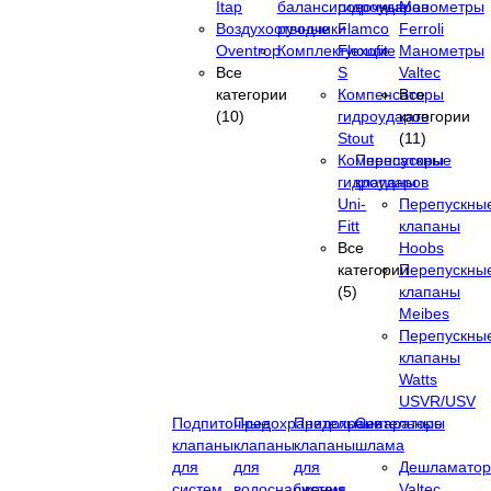
Itap
балансировочные
гидроударов
Манометры
Воздухоотводчики
ручные
Flamco
Ferroli
Oventrop
Комплектующие
Flexofit
Манометры
Все
S
Valtec
категории
Компенсаторы
Все
(10)
гидроударов
категории
Stout
(11)
Компенсаторы
Перепускные
гидроударов
клапаны
Uni-
Перепускны
Fitt
клапаны
Все
Hoobs
категории
Перепускны
(5)
клапаны
Meibes
Перепускны
клапаны
Watts
USVR/USV
Подпиточные
Предохранительные
Предохранительные
Сепараторы
клапаны
клапаны
клапаны
шлама
для
для
для
Дешламато
систем
водоснабжения
систем
Valtec