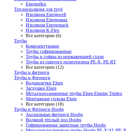
Energoflex
Теплоизоляция для труб
Изоляция Energocell
Изоляция Energomax
Изоляция Energopack
Изоляция K-Flex
Все категории (6)
Трубы
Комплектующие
Трубы гофрированные
Трубы и гофры из нержавеющей стали
Трубы из сшитого полиэтилена PE-X, PE-RT
Все категории (12)
Трубы и фитинги
Трубы и Фитинги
Водорозетки Elsen
Заглушки Elsen
Металлополимерные трубы Elsen Elspipe Triplex
Монтажные гильзы Elsen
Все категории (18)
Трубы и Фитинги Hoobs
Аксиальные фитинги Hoobs
Водяной тёплый пол Hoobs
Гофрированные защитные трубы Hoobs
Металлопластиковые трубы Hoobs PE-X/AL/PE-X