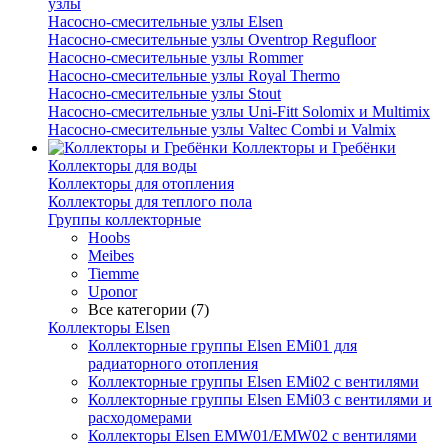
узлы
Насосно-смесительные узлы Elsen
Насосно-смесительные узлы Oventrop Regufloor
Насосно-смесительные узлы Rommer
Насосно-смесительные узлы Royal Thermo
Насосно-смесительные узлы Stout
Насосно-смесительные узлы Uni-Fitt Solomix и Multimix
Насосно-смесительные узлы Valtec Combi и Valmix
Коллекторы и Гребёнки
Коллекторы для воды
Коллекторы для отопления
Коллекторы для теплого пола
Группы коллекторные
Hoobs
Meibes
Tiemme
Uponor
Все категории (7)
Коллекторы Elsen
Коллекторные группы Elsen EMi01 для
радиаторного отопления
Коллекторные группы Elsen EMi02 с вентилями
Коллекторные группы Elsen EMi03 с вентилями и
расходомерами
Коллекторы Elsen EMW01/EMW02 с вентилями