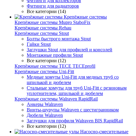
Фитинги для коллекторов
Фитинги для радиаторов
Все категории (14)
Крепёжные системы
Крепёжные системы Mupro StaboFix
Крепёжные системы Rehau
Крепёжные системы Stout
Болты быстрого монтажа Stout
Гайки Stout
Заглушки Stout для профилей и консолей
Монтажные профили Stout
Все категории (12)
Крепёжные системы TECE TECEprofil
Крепёжные системы Uni-Fitt
Медные хомуты Uni-Fitt для медных труб со
шпилькой и дюбелем
Стальные хомуты для труб Uni-Fitt с резиновым
уплотнителем, шпилькой и дюбелем
Крепёжные системы Walraven RapidRail
Анкеры Walraven
Винты-шурупы Walraven с шестигранником
Дюбели Walraven
Заглушки для профиля Walraven BIS RapidRail
Все категории (12)
Насосно-смесительные