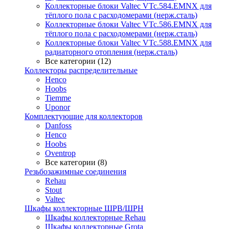
Коллекторные блоки Valtec VTc.584.EMNX для
тёплого пола с расходомерами (нерж.сталь)
Коллекторные блоки Valtec VTc.586.EMNX для
тёплого пола с расходомерами (нерж.сталь)
Коллекторные блоки Valtec VTc.588.EMNX для
радиаторного отопления (нерж.сталь)
Все категории (12)
Коллекторы распределительные
Henco
Hoobs
Tiemme
Uponor
Комплектующие для коллекторов
Danfoss
Henco
Hoobs
Oventrop
Все категории (8)
Резьбозажимные соединения
Rehau
Stout
Valtec
Шкафы коллекторные ШРВ/ШРН
Шкафы коллекторные Rehau
Шкафы коллекторные Grota