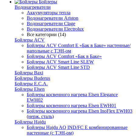
Бойлеры
Водонагреватели
Аккумуляторы тепла
Водонагреватели Ariston
Водонагреватели Clage
Водонагреватели Electrolux
Все категории (14)
Бойлеры ACV
Бойлеры ACV Comfort E «Бак в Баке» настенные/
напольные c ТЭН-ом
Бойлеры ACV Comfort «Бак в Баке»
Бойлеры ACV Smart Line SLEW
Бойлеры ACV Smart Line STD
Бойлеры Baxi
Бойлеры Buderus
Бойлеры E.C.A.
Бойлеры Elsen
Бойлеры косвенного нагрева Elsen Elegance
EWH02
Бойлеры косвенного нагрева Elsen EWH01
Бойлеры косвенного нагрева Elsen InoFlex EWH03
(нерж. сталь)
Бойлеры Hajdu
Бойлеры Hajdu AQ IND/FC E комбинированные
настенные (с ТЭН-ом)