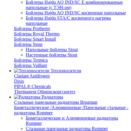
Бойлеры Hajdu AQ IND/SC E комбинированные
напольные (с ТЭН-ом)
Бойлеры Hajdu AQ IND/SC косвенные напольные
Бойлеры Hajdu STA/C косвенного нагрева
напольные
Бойлеры Protherm
Бойлеры Royal Thermo
Бойлеры Smart Install
Бойлеры Stout
Напольные бойлеры Stout
Настенные бойлеры Stout
Бойлеры Termica
Бойлеры Vaillant
Теплоносители
Clariant Antifrogen
Dixis
PIPAL® Chemicals
Thermagent Обнинскоргсинтез
Радиаторы
Стальные панельные радиаторы Brugman
Биметаллические /Алюминиевые /Панельные стальные -
радиаторы Rommer
Биметаллические и Алюминиевые радиаторы
Rommer
Стальные панельные радиаторы Rommer