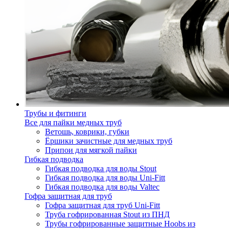
Трубы и фитинги
Все для пайки медных труб
Ветошь, коврики, губки
Ёршики зачистные для медных труб
Припои для мягкой пайки
Гибкая подводка
Гибкая подводка для воды Stout
Гибкая подводка для воды Uni-Fitt
Гибкая подводка для воды Valtec
Гофра защитная для труб
Гофра защитная для труб Uni-Fitt
Труба гофрированная Stout из ПНД
Трубы гофрированные защитные Hoobs из