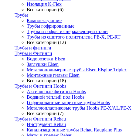
Изоляция K-Flex
Все категории (6)
Трубы
Комплектующие
Трубы гофрированные
Трубы и гофры из нержавеющей стали
Трубы из сшитого полиэтилена PE-X, PE-RT
Все категории (12)
Трубы и фитинги
Трубы и Фитинги
Водорозетки Elsen
Заглушки Elsen
Металлополимерные трубы Elsen Elspipe Triplex
Монтажные гильзы Elsen
Все категории (18)
Трубы и Фитинги Hoobs
Аксиальные фитинги Hoobs
Водяной тёплый пол Hoobs
Гофрированные защитные трубы Hoobs
Металлопластиковые трубы Hoobs PE-X/AL/PE-X
Все категории (7)
Трубы и Фитинги Rehau
Инструмент Rehau
Канализационные трубы Rehau Raupiano Plus
Маты и крепёж Rehau