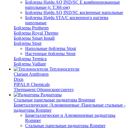
Бойлеры Hajdu AQ IND/SC E комбинированные
напольные (с ТЭН-ом)
Бойлеры Hajdu AQ IND/SC косвенные напольные
Бойлеры Hajdu STA/C косвенного нагрева
напольные
Бойлеры Protherm
Бойлеры Royal Thermo
Бойлеры Smart Install
Бойлеры Stout
Напольные бойлеры Stout
Настенные бойлеры Stout
Бойлеры Termica
Бойлеры Vaillant
Теплоносители
Clariant Antifrogen
Dixis
PIPAL® Chemicals
Thermagent Обнинскоргсинтез
Радиаторы
Стальные панельные радиаторы Brugman
Биметаллические /Алюминиевые /Панельные стальные -
радиаторы Rommer
Биметаллические и Алюминиевые радиаторы
Rommer
Стальные панельные радиаторы Rommer