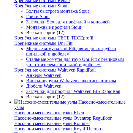
Крепёжные системы Rehau
Крепёжные системы Stout
Болты быстрого монтажа Stout
Гайки Stout
Заглушки Stout для профилей и консолей
Монтажные профили Stout
Все категории (12)
Крепёжные системы TECE TECEprofil
Крепёжные системы Uni-Fitt
Медные хомуты Uni-Fitt для медных труб со
шпилькой и дюбелем
Стальные хомуты для труб Uni-Fitt с резиновым
уплотнителем, шпилькой и дюбелем
Крепёжные системы Walraven RapidRail
Анкеры Walraven
Винты-шурупы Walraven с шестигранником
Дюбели Walraven
Заглушки для профиля Walraven BIS RapidRail
Все категории (12)
Насосно-смесительные
узлы
Насосно-смесительные узлы Elsen
Насосно-смесительные узлы Oventrop Regufloor
Насосно-смесительные узлы Rommer
Насосно-смесительные узлы Royal Thermo