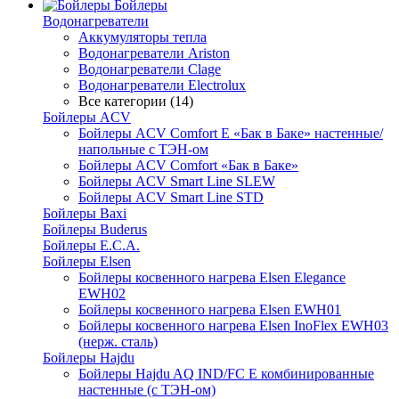
Бойлеры
Водонагреватели
Аккумуляторы тепла
Водонагреватели Ariston
Водонагреватели Clage
Водонагреватели Electrolux
Все категории (14)
Бойлеры ACV
Бойлеры ACV Comfort E «Бак в Баке» настенные/
напольные c ТЭН-ом
Бойлеры ACV Comfort «Бак в Баке»
Бойлеры ACV Smart Line SLEW
Бойлеры ACV Smart Line STD
Бойлеры Baxi
Бойлеры Buderus
Бойлеры E.C.A.
Бойлеры Elsen
Бойлеры косвенного нагрева Elsen Elegance
EWH02
Бойлеры косвенного нагрева Elsen EWH01
Бойлеры косвенного нагрева Elsen InoFlex EWH03
(нерж. сталь)
Бойлеры Hajdu
Бойлеры Hajdu AQ IND/FC E комбинированные
настенные (с ТЭН-ом)