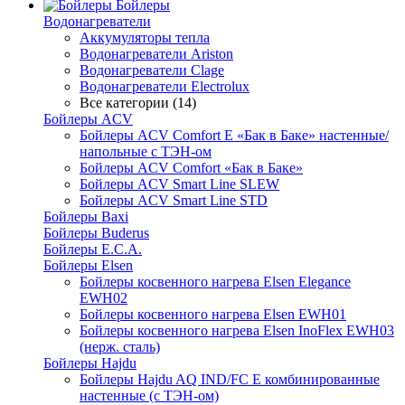
Бойлеры
Водонагреватели
Аккумуляторы тепла
Водонагреватели Ariston
Водонагреватели Clage
Водонагреватели Electrolux
Все категории (14)
Бойлеры ACV
Бойлеры ACV Comfort E «Бак в Баке» настенные/
напольные c ТЭН-ом
Бойлеры ACV Comfort «Бак в Баке»
Бойлеры ACV Smart Line SLEW
Бойлеры ACV Smart Line STD
Бойлеры Baxi
Бойлеры Buderus
Бойлеры E.C.A.
Бойлеры Elsen
Бойлеры косвенного нагрева Elsen Elegance
EWH02
Бойлеры косвенного нагрева Elsen EWH01
Бойлеры косвенного нагрева Elsen InoFlex EWH03
(нерж. сталь)
Бойлеры Hajdu
Бойлеры Hajdu AQ IND/FC E комбинированные
настенные (с ТЭН-ом)