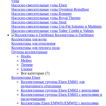
узлы
Насосно-смесительные узлы Elsen
Насосно-смесительные узлы Oventrop Regufloor
Насосно-смесительные узлы Rommer
Насосно-смесительные узлы Royal Thermo
Насосно-смесительные узлы Stout
Насосно-смесительные узлы Uni-Fitt Solomix и Multimix
Насосно-смесительные узлы Valtec Combi и Valmix
Коллекторы и Гребёнки
Коллекторы для воды
Коллекторы для отопления
Коллекторы для теплого пола
Группы коллекторные
Hoobs
Meibes
Tiemme
Uponor
Все категории (7)
Коллекторы Elsen
Коллекторные группы Elsen EMi01 для
радиаторного отопления
Коллекторные группы Elsen EMi02 с вентилями
Коллекторные группы Elsen EMi03 с вентилями и
расходомерами
Коллекторы Elsen EMW01/EMW02 с вентилями