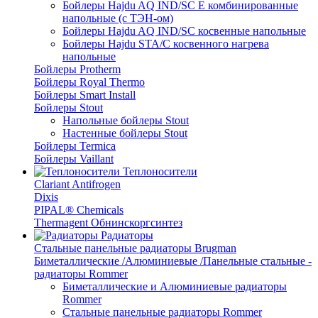
Бойлеры Hajdu AQ IND/SC E комбинированные
напольные (с ТЭН-ом)
Бойлеры Hajdu AQ IND/SC косвенные напольные
Бойлеры Hajdu STA/C косвенного нагрева
напольные
Бойлеры Protherm
Бойлеры Royal Thermo
Бойлеры Smart Install
Бойлеры Stout
Напольные бойлеры Stout
Настенные бойлеры Stout
Бойлеры Termica
Бойлеры Vaillant
Теплоносители
Clariant Antifrogen
Dixis
PIPAL® Chemicals
Thermagent Обнинскоргсинтез
Радиаторы
Стальные панельные радиаторы Brugman
Биметаллические /Алюминиевые /Панельные стальные -
радиаторы Rommer
Биметаллические и Алюминиевые радиаторы
Rommer
Стальные панельные радиаторы Rommer