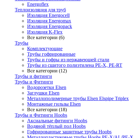
Energoflex
Теплоизоляция для труб
Изоляция Energocell
Изоляция Energomax
Изоляция Energopack
Изоляция K-Flex
Все категории (6)
Трубы
Комплектующие
Трубы гофрированные
Трубы и гофры из нержавеющей стали
Трубы из сшитого полиэтилена PE-X, PE-RT
Все категории (12)
Трубы и фитинги
Трубы и Фитинги
Водорозетки Elsen
Заглушки Elsen
Металлополимерные трубы Elsen Elspipe Triplex
Монтажные гильзы Elsen
Все категории (18)
Трубы и Фитинги Hoobs
Аксиальные фитинги Hoobs
Водяной тёплый пол Hoobs
Гофрированные защитные трубы Hoobs
Металлопластиковые трубы Hoobs PE-X/AL/PE-X