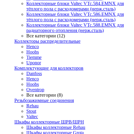
Коллекторные блоки Valtec VTc.584.EMNX для
тёплого пола с расходомерами (нерж.сталь)
Коллекторные блоки Valtec VTc.586.EMNX для
тёплого пола с расходомерами (нерж.сталь)
Коллекторные блоки Valtec VTc.588.EMNX для
радиаторного отопления (нерж.сталь)
Все категории (12)
Коллекторы распределительные
Henco
Hoobs
Tiemme
Uponor
Комплектующие для коллекторов
Danfoss
Henco
Hoobs
Oventrop
Все категории (8)
Резьбозажимные соединения
Rehau
Stout
Valtec
Шкафы коллекторные ШРВ/ШРН
Шкафы коллекторные Rehau
Шкафы коллекторные Grota