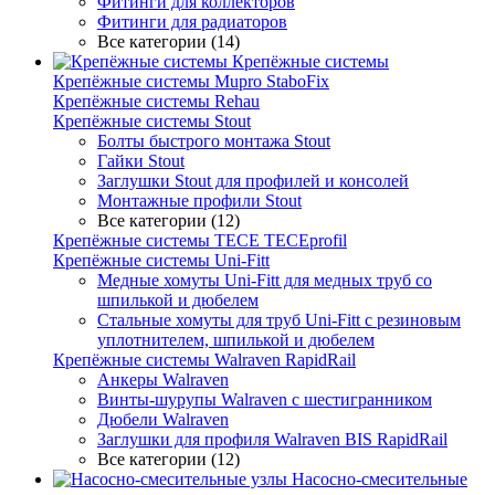
Фитинги для коллекторов
Фитинги для радиаторов
Все категории (14)
Крепёжные системы
Крепёжные системы Mupro StaboFix
Крепёжные системы Rehau
Крепёжные системы Stout
Болты быстрого монтажа Stout
Гайки Stout
Заглушки Stout для профилей и консолей
Монтажные профили Stout
Все категории (12)
Крепёжные системы TECE TECEprofil
Крепёжные системы Uni-Fitt
Медные хомуты Uni-Fitt для медных труб со
шпилькой и дюбелем
Стальные хомуты для труб Uni-Fitt с резиновым
уплотнителем, шпилькой и дюбелем
Крепёжные системы Walraven RapidRail
Анкеры Walraven
Винты-шурупы Walraven с шестигранником
Дюбели Walraven
Заглушки для профиля Walraven BIS RapidRail
Все категории (12)
Насосно-смесительные