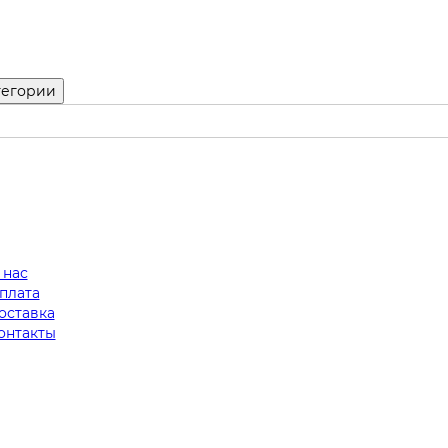
тегории
 нас
плата
оставка
онтакты