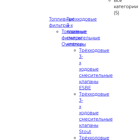
Все
категории
(5)
Топливные
Трёхходовые
фильтры
3-х
Топливные
ходовые
фильтры
смесительные
Oventrop
клапаны
Трёхходовые
3-
х
ходовые
смесительные
клапаны
ESBE
Трёхходовые
3-
х
ходовые
смесительные
клапаны
Stout
Трёхходовые