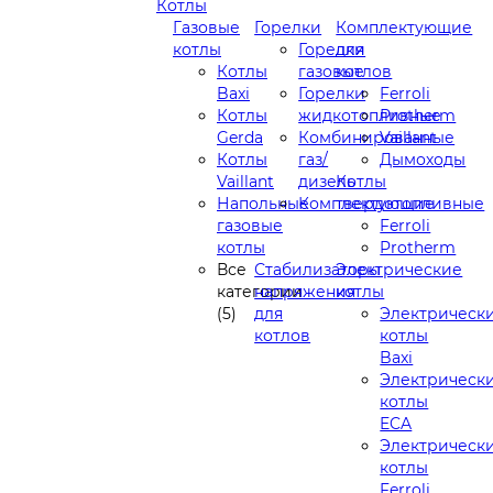
Котлы
Газовые
Горелки
Комплектующие
котлы
Горелки
для
Котлы
газовые
котлов
Baxi
Горелки
Ferroli
Котлы
жидкотопливные
Protherm
Gerda
Комбинированные
Vaillant
Котлы
газ/
Дымоходы
Vaillant
дизель
Котлы
Напольные
Комплектующие
твердотопливные
газовые
Ferroli
котлы
Protherm
Все
Стабилизаторы
Электрические
категории
напряжения
котлы
(5)
для
Электрическ
котлов
котлы
Baxi
Электрическ
котлы
ECA
Электрическ
котлы
Ferroli