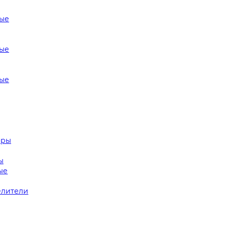
ые
ые
ые
оры
ы
ые
лители