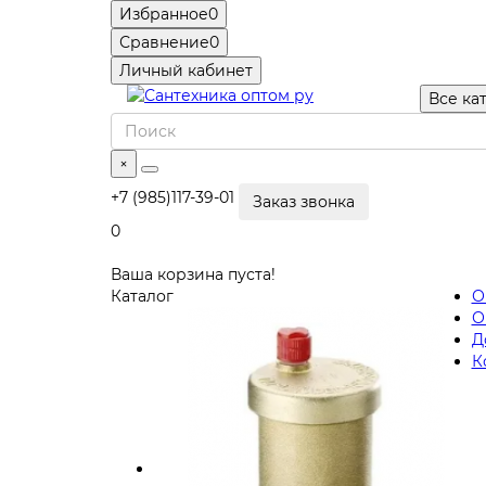
Избранное
0
Сравнение
0
Личный кабинет
Все ка
×
+7 (985)117-39-01
Заказ звонка
0
Ваша корзина пуста!
Каталог
О
О
Д
К