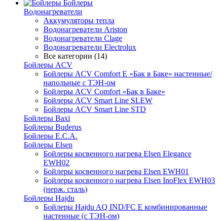
Бойлеры
Водонагреватели
Аккумуляторы тепла
Водонагреватели Ariston
Водонагреватели Clage
Водонагреватели Electrolux
Все категории (14)
Бойлеры ACV
Бойлеры ACV Comfort E «Бак в Баке» настенные/
напольные c ТЭН-ом
Бойлеры ACV Comfort «Бак в Баке»
Бойлеры ACV Smart Line SLEW
Бойлеры ACV Smart Line STD
Бойлеры Baxi
Бойлеры Buderus
Бойлеры E.C.A.
Бойлеры Elsen
Бойлеры косвенного нагрева Elsen Elegance
EWH02
Бойлеры косвенного нагрева Elsen EWH01
Бойлеры косвенного нагрева Elsen InoFlex EWH03
(нерж. сталь)
Бойлеры Hajdu
Бойлеры Hajdu AQ IND/FC E комбинированные
настенные (с ТЭН-ом)