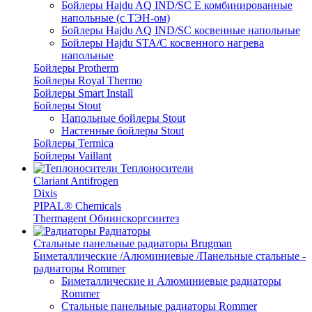
Бойлеры Hajdu AQ IND/SC E комбинированные
напольные (с ТЭН-ом)
Бойлеры Hajdu AQ IND/SC косвенные напольные
Бойлеры Hajdu STA/C косвенного нагрева
напольные
Бойлеры Protherm
Бойлеры Royal Thermo
Бойлеры Smart Install
Бойлеры Stout
Напольные бойлеры Stout
Настенные бойлеры Stout
Бойлеры Termica
Бойлеры Vaillant
Теплоносители
Clariant Antifrogen
Dixis
PIPAL® Chemicals
Thermagent Обнинскоргсинтез
Радиаторы
Стальные панельные радиаторы Brugman
Биметаллические /Алюминиевые /Панельные стальные -
радиаторы Rommer
Биметаллические и Алюминиевые радиаторы
Rommer
Стальные панельные радиаторы Rommer