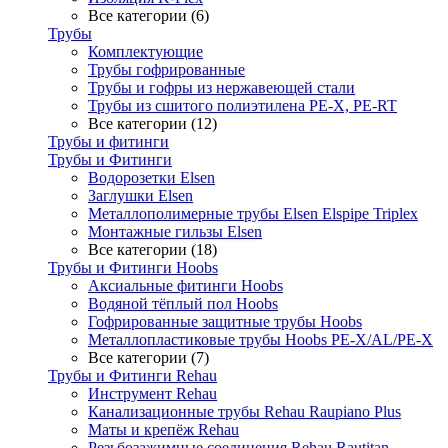
Все категории (6)
Трубы
Комплектующие
Трубы гофрированные
Трубы и гофры из нержавеющей стали
Трубы из сшитого полиэтилена PE-X, PE-RT
Все категории (12)
Трубы и фитинги
Трубы и Фитинги
Водорозетки Elsen
Заглушки Elsen
Металлополимерные трубы Elsen Elspipe Triplex
Монтажные гильзы Elsen
Все категории (18)
Трубы и Фитинги Hoobs
Аксиальные фитинги Hoobs
Водяной тёплый пол Hoobs
Гофрированные защитные трубы Hoobs
Металлопластиковые трубы Hoobs PE-X/AL/PE-X
Все категории (7)
Трубы и Фитинги Rehau
Инструмент Rehau
Канализационные трубы Rehau Raupiano Plus
Маты и крепёж Rehau
Резьбозажимные соединения Rehau Rautitan