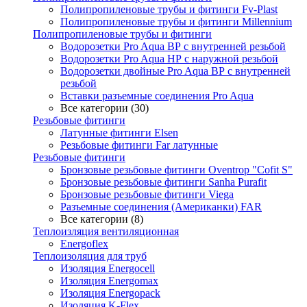
Полипропиленовые трубы и фитинги Fv-Plast
Полипропиленовые трубы и фитинги Millennium
Полипропиленовые трубы и фитинги
Водорозетки Pro Aqua ВР с внутренней резьбой
Водорозетки Pro Aqua НР с наружной резьбой
Водорозетки двойные Pro Aqua ВР с внутренней
резьбой
Вставки разъемные соединения Pro Aqua
Все категории (30)
Резьбовые фитинги
Латунные фитинги Elsen
Резьбовые фитинги Far латунные
Резьбовые фитинги
Бронзовые резьбовые фитинги Oventrop "Cofit S"
Бронзовые резьбовые фитинги Sanha Purafit
Бронзовые резьбовые фитинги Viega
Разъемные соединения (Американки) FAR
Все категории (8)
Теплоизляция вентиляционная
Energoflex
Теплоизоляция для труб
Изоляция Energocell
Изоляция Energomax
Изоляция Energopack
Изоляция K-Flex