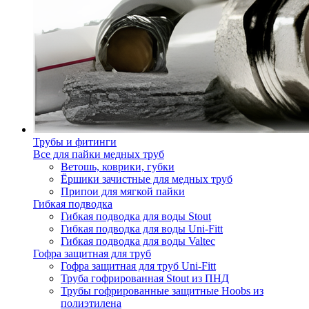
Трубы и фитинги
Все для пайки медных труб
Ветошь, коврики, губки
Ёршики зачистные для медных труб
Припои для мягкой пайки
Гибкая подводка
Гибкая подводка для воды Stout
Гибкая подводка для воды Uni-Fitt
Гибкая подводка для воды Valtec
Гофра защитная для труб
Гофра защитная для труб Uni-Fitt
Труба гофрированная Stout из ПНД
Трубы гофрированные защитные Hoobs из
полиэтилена