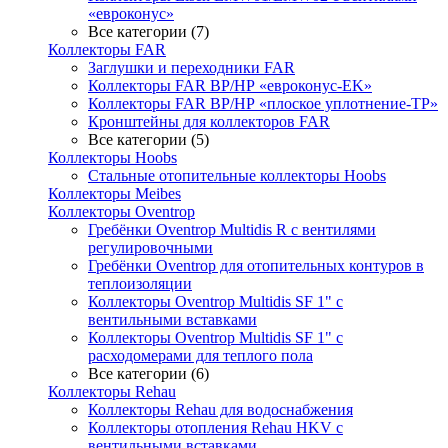
«евроконус»
Все категории (7)
Коллекторы FAR
Заглушки и переходники FAR
Коллекторы FAR ВР/НР «евроконус-EK»
Коллекторы FAR ВР/НР «плоское уплотнение-TP»
Кронштейны для коллекторов FAR
Все категории (5)
Коллекторы Hoobs
Стальные отопительные коллекторы Hoobs
Коллекторы Meibes
Коллекторы Oventrop
Гребёнки Oventrop Multidis R с вентилями
регулировочными
Гребёнки Oventrop для отопительных контуров в
теплоизоляции
Коллекторы Oventrop Multidis SF 1" с
вентильными вставками
Коллекторы Oventrop Multidis SF 1" с
расходомерами для теплого пола
Все категории (6)
Коллекторы Rehau
Коллекторы Rehau для водоснабжения
Коллекторы отопления Rehau HKV с
вентильными вставками