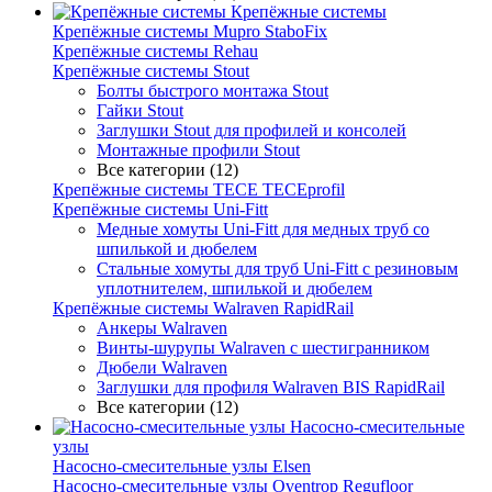
Крепёжные системы
Крепёжные системы Mupro StaboFix
Крепёжные системы Rehau
Крепёжные системы Stout
Болты быстрого монтажа Stout
Гайки Stout
Заглушки Stout для профилей и консолей
Монтажные профили Stout
Все категории (12)
Крепёжные системы TECE TECEprofil
Крепёжные системы Uni-Fitt
Медные хомуты Uni-Fitt для медных труб со
шпилькой и дюбелем
Стальные хомуты для труб Uni-Fitt с резиновым
уплотнителем, шпилькой и дюбелем
Крепёжные системы Walraven RapidRail
Анкеры Walraven
Винты-шурупы Walraven с шестигранником
Дюбели Walraven
Заглушки для профиля Walraven BIS RapidRail
Все категории (12)
Насосно-смесительные
узлы
Насосно-смесительные узлы Elsen
Насосно-смесительные узлы Oventrop Regufloor