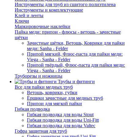
Инструменты для труб из сшитого полиэтилена
Инструменты и комплектующие
Клей и ленты
Ключи
Маркировочные наклейки
Пайка меди: припои - флюсы - ветошь - зачистные
щётки
Зачистные щётки, Ветошь, Коврики для пайки
меди: Sanha - Felder
Припой мягкий, Флюс-паста для пайки меди:
Viega - Sanha - Felder
Припой твёрдый, Флюс-паста для пайки меди:
Viega - Sanha - Felder
Труборезы и ножницы
Трубы и фитинги
Все для пайки медных труб
Ветошь, коврики, губки
Ёршики зачистные для медных труб
Припои для мягкой пайки
Гибкая подводка
Гибкая подводка для воды Stout
Гибкая подводка для воды Uni-Fitt
Гибкая подводка для воды Valtec
Гофра защитная для труб
Гофра защитная для труб Uni-Fitt