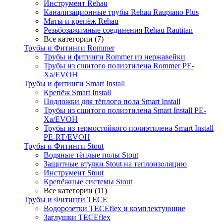
Инструмент Rehau
Канализационные трубы Rehau Raupiano Plus
Маты и крепёж Rehau
Резьбозажимные соединения Rehau Rautitan
Все категории (7)
Трубы и Фитинги Rommer
Трубы и фитинги Rommer из нержавейки
Трубы из сшитого полиэтилена Rommer PE-
Xa/EVOH
Трубы и фитинги Smart Install
Крепёж Smart Install
Подложки для тёплого пола Smart Install
Трубы из сшитого полиэтилена Smart Install PE-
Xa/EVOH
Трубы из термостойкого полиэтилена Smart Install
PE-RT/EVOH
Трубы и Фитинги Stout
Водяные тёплые полы Stout
Защитные втулки Stout на теплоизоляцию
Инструмент Stout
Крепёжные системы Stout
Все категории (11)
Трубы и Фитинги TECE
Водорозетки TECEflex и комплектующие
Заглушки TECEflex