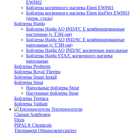
EWH02
Бойлеры косвенного нагрева Elsen EWH01
Бойлеры косвенного нагрева Elsen InoFlex EWH03
(нерж. сталь)
Бойлеры Hajdu
Бойлеры Hajdu AQ IND/FC E комбинированные
настенные (с ТЭН-ом)
Бойлеры Hajdu AQ IND/SC E комбинированные
напольные (с ТЭН-ом)
Бойлеры Hajdu AQ IND/SC косвенные напольные
Бойлеры Hajdu STA/C косвенного нагрева
напольные
Бойлеры Protherm
Бойлеры Royal Thermo
Бойлеры Smart Install
Бойлеры Stout
Напольные бойлеры Stout
Настенные бойлеры Stout
Бойлеры Termica
Бойлеры Vaillant
Теплоносители
Clariant Antifrogen
Dixis
PIPAL® Chemicals
Thermagent Обнинскоргсинтез