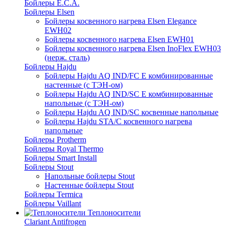
Бойлеры E.C.A.
Бойлеры Elsen
Бойлеры косвенного нагрева Elsen Elegance
EWH02
Бойлеры косвенного нагрева Elsen EWH01
Бойлеры косвенного нагрева Elsen InoFlex EWH03
(нерж. сталь)
Бойлеры Hajdu
Бойлеры Hajdu AQ IND/FC E комбинированные
настенные (с ТЭН-ом)
Бойлеры Hajdu AQ IND/SC E комбинированные
напольные (с ТЭН-ом)
Бойлеры Hajdu AQ IND/SC косвенные напольные
Бойлеры Hajdu STA/C косвенного нагрева
напольные
Бойлеры Protherm
Бойлеры Royal Thermo
Бойлеры Smart Install
Бойлеры Stout
Напольные бойлеры Stout
Настенные бойлеры Stout
Бойлеры Termica
Бойлеры Vaillant
Теплоносители
Clariant Antifrogen