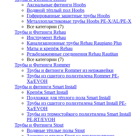
Аксиальные фитинги Hoobs
Водяной тёплый пол Hoobs
Гофрированные защитные трубы Hoobs
Металлопластиковые трубы Hoobs PE-X/AL/PE-X
Все категории (7)
Трубы и Фитинги Rehau
Инструмент Rehau
Канализационные трубы Rehau Raupiano Plus
Маты и крепёж Rehau
Резьбозажимные соединения Rehau Rautitan
Все категории (7)
Трубы и Фитинги Rommer
Трубы и фитинги Rommer из нержавейки
Трубы из сшитого полиэтилена Rommer PE-
Xa/EVOH
Трубы и фитинги Smart Install
Крепёж Smart Install
Подложки для тёплого пола Smart Install
Трубы из сшитого полиэтилена Smart Install PE-
Xa/EVOH
Трубы из термостойкого полиэтилена Smart Install
PE-RT/EVOH
Трубы и Фитинги Stout
Водяные тёплые полы Stout
Защитные втулки Stout на теплоизоляцию