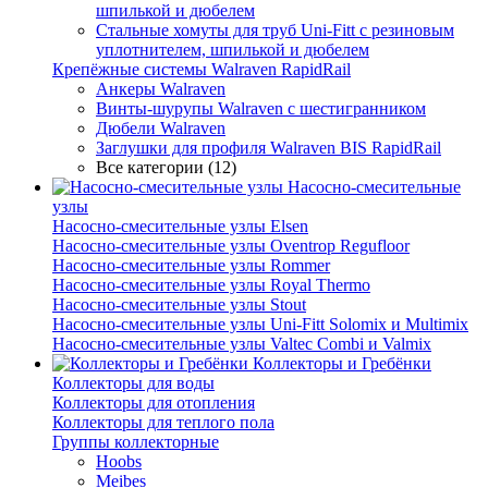
шпилькой и дюбелем
Стальные хомуты для труб Uni-Fitt с резиновым
уплотнителем, шпилькой и дюбелем
Крепёжные системы Walraven RapidRail
Анкеры Walraven
Винты-шурупы Walraven с шестигранником
Дюбели Walraven
Заглушки для профиля Walraven BIS RapidRail
Все категории (12)
Насосно-смесительные
узлы
Насосно-смесительные узлы Elsen
Насосно-смесительные узлы Oventrop Regufloor
Насосно-смесительные узлы Rommer
Насосно-смесительные узлы Royal Thermo
Насосно-смесительные узлы Stout
Насосно-смесительные узлы Uni-Fitt Solomix и Multimix
Насосно-смесительные узлы Valtec Combi и Valmix
Коллекторы и Гребёнки
Коллекторы для воды
Коллекторы для отопления
Коллекторы для теплого пола
Группы коллекторные
Hoobs
Meibes