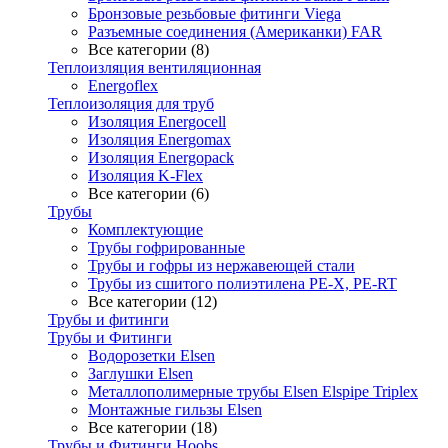
Бронзовые резьбовые фитинги Viega
Разъемные соединения (Американки) FAR
Все категории (8)
Теплоизляция вентиляционная
Energoflex
Теплоизоляция для труб
Изоляция Energocell
Изоляция Energomax
Изоляция Energopack
Изоляция K-Flex
Все категории (6)
Трубы
Комплектующие
Трубы гофрированные
Трубы и гофры из нержавеющей стали
Трубы из сшитого полиэтилена PE-X, PE-RT
Все категории (12)
Трубы и фитинги
Трубы и Фитинги
Водорозетки Elsen
Заглушки Elsen
Металлополимерные трубы Elsen Elspipe Triplex
Монтажные гильзы Elsen
Все категории (18)
Трубы и Фитинги Hoobs