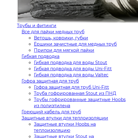
Трубы и фитинги
Все для пайки медных труб
Ветошь, коврики, губки
Ёршики зачистные для медных труб
Припои для мягкой пайки
Гибкая подводка
Гибкая подводка для воды Stout
Гибкая подводка для воды Uni-Fitt
Гибкая подводка для воды Valtec
Гофра защитная для труб
Гофра защитная для труб Uni-Fitt
Труба гофрированная Stout из ПНД
Трубы гофрированные защитные Hoobs
из полиэтилена
Греющий кабель для труб
Защитные втулки для теплоизоляции
Защитные втулки Hoobs на
теплоизоляцию
Защитные втулки Stout на