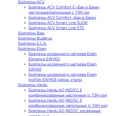
Бойлеры ACV
Бойлеры ACV Comfort E «Бак в Баке»
настенные/напольные c ТЭН-ом
Бойлеры ACV Comfort «Бак в Баке»
Бойлеры ACV Smart Line SLEW
Бойлеры ACV Smart Line STD
Бойлеры Baxi
Бойлеры Buderus
Бойлеры E.C.A.
Бойлеры Elsen
Бойлеры косвенного нагрева Elsen
Elegance EWH02
Бойлеры косвенного нагрева Elsen
EWH01
Бойлеры косвенного нагрева Elsen
InoFlex EWH03 (нерж. сталь)
Бойлеры Hajdu
Бойлеры Hajdu AQ IND/FC E
комбинированные настенные (с ТЭН-ом)
Бойлеры Hajdu AQ IND/SC E
комбинированные напольные (с ТЭН-ом)
Бойлеры Hajdu AQ IND/SC косвенные
напольные