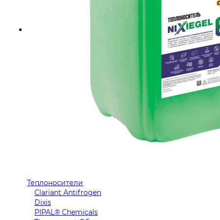
Теплоносители
Clariant Antifrogen
Dixis
PIPAL® Chemicals