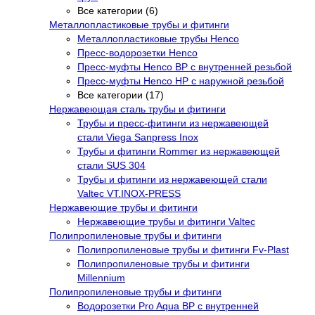
Все категории (6)
Металлопластиковые трубы и фитинги
Металлопластиковые трубы Henco
Пресс-водорозетки Henco
Пресс-муфты Henco ВР с внутренней резьбой
Пресс-муфты Henco НР с наружной резьбой
Все категории (17)
Нержавеющая сталь трубы и фитинги
Трубы и пресс-фитинги из нержавеющей
стали Viega Sanpress Inox
Трубы и фитинги Rommer из нержавеющей
стали SUS 304
Трубы и фитинги из нержавеющей стали
Valtec VT.INOX-PRESS
Нержавеющие трубы и фитинги
Нержавеющие трубы и фитинги Valtec
Полипропиленовые трубы и фитинги
Полипропиленовые трубы и фитинги Fv-Plast
Полипропиленовые трубы и фитинги
Millennium
Полипропиленовые трубы и фитинги
Водорозетки Pro Aqua ВР с внутренней