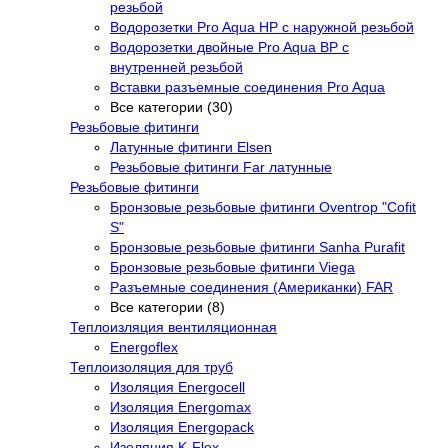
резьбой
Водорозетки Pro Aqua НР с наружной резьбой
Водорозетки двойные Pro Aqua ВР с
внутренней резьбой
Вставки разъемные соединения Pro Aqua
Все категории (30)
Резьбовые фитинги
Латунные фитинги Elsen
Резьбовые фитинги Far латунные
Резьбовые фитинги
Бронзовые резьбовые фитинги Oventrop "Cofit
S"
Бронзовые резьбовые фитинги Sanha Purafit
Бронзовые резьбовые фитинги Viega
Разъемные соединения (Американки) FAR
Все категории (8)
Теплоизляция вентиляционная
Energoflex
Теплоизоляция для труб
Изоляция Energocell
Изоляция Energomax
Изоляция Energopack
Изоляция K-Flex