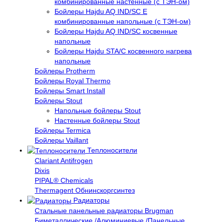
комбинированные настенные (с ТЭН-ом)
Бойлеры Hajdu AQ IND/SC E
комбинированные напольные (с ТЭН-ом)
Бойлеры Hajdu AQ IND/SC косвенные
напольные
Бойлеры Hajdu STA/C косвенного нагрева
напольные
Бойлеры Protherm
Бойлеры Royal Thermo
Бойлеры Smart Install
Бойлеры Stout
Напольные бойлеры Stout
Настенные бойлеры Stout
Бойлеры Termica
Бойлеры Vaillant
Теплоносители
Clariant Antifrogen
Dixis
PIPAL® Chemicals
Thermagent Обнинскоргсинтез
Радиаторы
Стальные панельные радиаторы Brugman
Биметаллические /Алюминиевые /Панельные