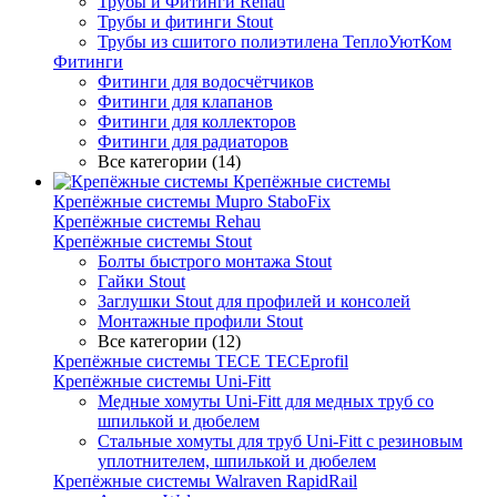
Трубы и Фитинги Rehau
Трубы и фитинги Stout
Трубы из сшитого полиэтилена ТеплоУютКом
Фитинги
Фитинги для водосчётчиков
Фитинги для клапанов
Фитинги для коллекторов
Фитинги для радиаторов
Все категории (14)
Крепёжные системы
Крепёжные системы Mupro StaboFix
Крепёжные системы Rehau
Крепёжные системы Stout
Болты быстрого монтажа Stout
Гайки Stout
Заглушки Stout для профилей и консолей
Монтажные профили Stout
Все категории (12)
Крепёжные системы TECE TECEprofil
Крепёжные системы Uni-Fitt
Медные хомуты Uni-Fitt для медных труб со
шпилькой и дюбелем
Стальные хомуты для труб Uni-Fitt с резиновым
уплотнителем, шпилькой и дюбелем
Крепёжные системы Walraven RapidRail