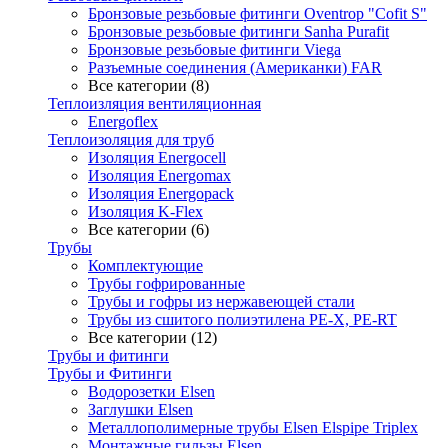
Бронзовые резьбовые фитинги Oventrop "Cofit S"
Бронзовые резьбовые фитинги Sanha Purafit
Бронзовые резьбовые фитинги Viega
Разъемные соединения (Американки) FAR
Все категории (8)
Теплоизляция вентиляционная
Energoflex
Теплоизоляция для труб
Изоляция Energocell
Изоляция Energomax
Изоляция Energopack
Изоляция K-Flex
Все категории (6)
Трубы
Комплектующие
Трубы гофрированные
Трубы и гофры из нержавеющей стали
Трубы из сшитого полиэтилена PE-X, PE-RT
Все категории (12)
Трубы и фитинги
Трубы и Фитинги
Водорозетки Elsen
Заглушки Elsen
Металлополимерные трубы Elsen Elspipe Triplex
Монтажные гильзы Elsen