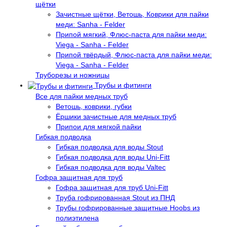
щётки
Зачистные щётки, Ветошь, Коврики для пайки
меди: Sanha - Felder
Припой мягкий, Флюс-паста для пайки меди:
Viega - Sanha - Felder
Припой твёрдый, Флюс-паста для пайки меди:
Viega - Sanha - Felder
Труборезы и ножницы
Трубы и фитинги
Все для пайки медных труб
Ветошь, коврики, губки
Ёршики зачистные для медных труб
Припои для мягкой пайки
Гибкая подводка
Гибкая подводка для воды Stout
Гибкая подводка для воды Uni-Fitt
Гибкая подводка для воды Valtec
Гофра защитная для труб
Гофра защитная для труб Uni-Fitt
Труба гофрированная Stout из ПНД
Трубы гофрированные защитные Hoobs из
полиэтилена