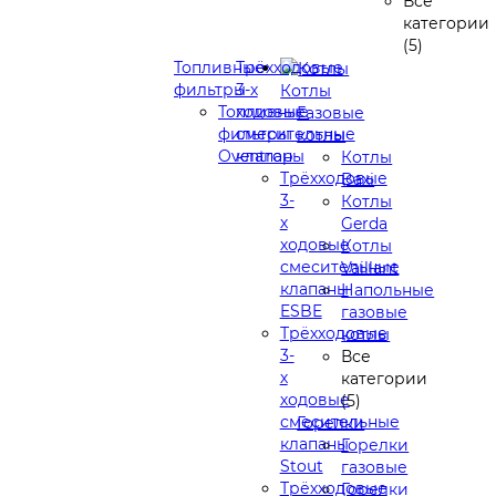
Все
категории
(5)
Топливные
Трёхходовые
фильтры
3-х
Котлы
Топливные
ходовые
Газовые
фильтры
смесительные
котлы
Oventrop
клапаны
Котлы
Трёхходовые
Baxi
3-
Котлы
х
Gerda
ходовые
Котлы
смесительные
Vaillant
клапаны
Напольные
ESBE
газовые
Трёхходовые
котлы
3-
Все
х
категории
ходовые
(5)
смесительные
Горелки
клапаны
Горелки
Stout
газовые
Трёхходовые
Горелки