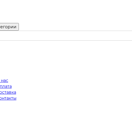
тегории
 нас
плата
оставка
онтакты