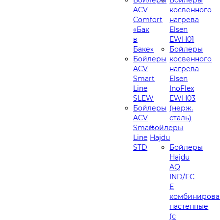
ACV
косвенного
Comfort
нагрева
«Бак
Elsen
в
EWH01
Баке»
Бойлеры
Бойлеры
косвенного
ACV
нагрева
Smart
Elsen
Line
InoFlex
SLEW
EWH03
Бойлеры
(нерж.
ACV
сталь)
Smart
Бойлеры
Line
Hajdu
STD
Бойлеры
Hajdu
AQ
IND/FC
E
комбинирова
настенные
(с