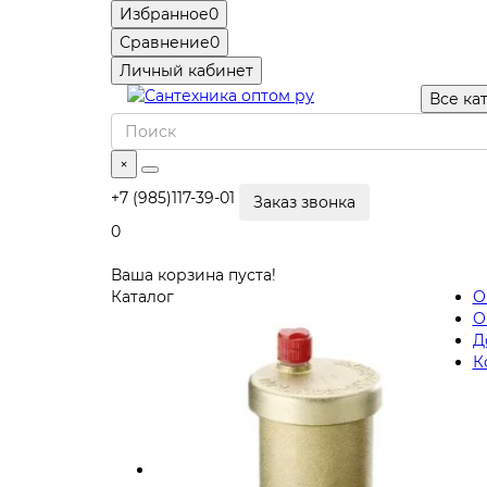
Избранное
0
Сравнение
0
Личный кабинет
Все ка
×
+7 (985)117-39-01
Заказ звонка
0
Ваша корзина пуста!
Каталог
О
О
Д
К