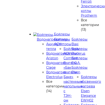
Ferroli
Электрическ
котлы
Protherm
Все
категории
(13)
Бойлеры
Водонагреватели
Бойлеры
Бойлеры
Аккумуляторы
ACV
Baxi
тепла
Бойлеры
Бойлеры
Водонагреватели
ACV
Buderus
Ariston
Comfort
Бойлеры
Водонагреватели
E
E.C.A.
Clage
«Бак
Бойлеры
Водонагреватели
в
Elsen
Electrolux
Баке»
Бойлеры
Все
настенные/
косвенного
категории
напольные
нагрева
(14)
c
Elsen
ТЭН-
Elegance
ом
EWH02
Бойлеры
Бойлеры