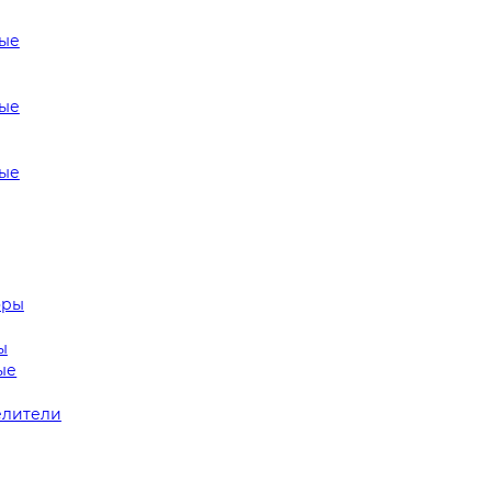
ые
ые
ые
оры
ы
ые
лители