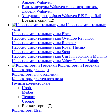
Анкеры Walraven
Винты-шурупы Walraven с шестигранником
Дюбели Walraven
Заглушки для профиля Walraven BIS RapidRail
Все категории (12)
Насосно-смесительные
узлы
Насосно-смесительные узлы Elsen
Насосно-смесительные узлы Oventrop Regufloor
Насосно-смесительные узлы Rommer
Насосно-смесительные узлы Royal Thermo
Насосно-смесительные узлы Stout
Насосно-смесительные узлы Uni-Fitt Solomix и Multimix
Насосно-смесительные узлы Valtec Combi и Valmix
Коллекторы и Гребёнки
Коллекторы для воды
Коллекторы для отопления
Коллекторы для теплого пола
Группы коллекторные
Hoobs
Meibes
Tiemme
Uponor
Все категории (7)
Коллекторы Elsen