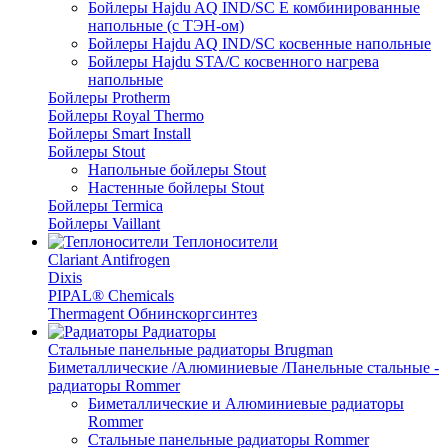
Бойлеры Hajdu AQ IND/SC E комбинированные
напольные (с ТЭН-ом)
Бойлеры Hajdu AQ IND/SC косвенные напольные
Бойлеры Hajdu STA/C косвенного нагрева
напольные
Бойлеры Protherm
Бойлеры Royal Thermo
Бойлеры Smart Install
Бойлеры Stout
Напольные бойлеры Stout
Настенные бойлеры Stout
Бойлеры Termica
Бойлеры Vaillant
Теплоносители
Clariant Antifrogen
Dixis
PIPAL® Chemicals
Thermagent Обнинскоргсинтез
Радиаторы
Стальные панельные радиаторы Brugman
Биметаллические /Алюминиевые /Панельные стальные -
радиаторы Rommer
Биметаллические и Алюминиевые радиаторы
Rommer
Стальные панельные радиаторы Rommer