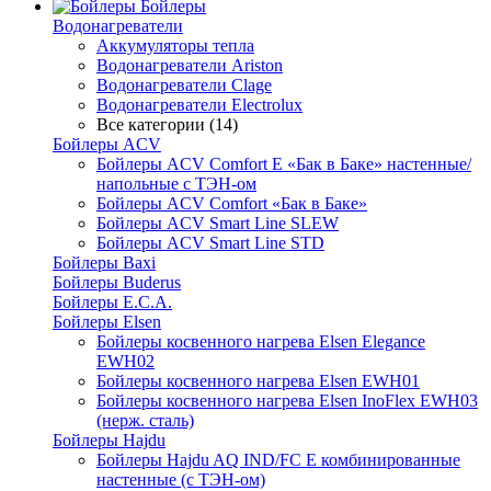
Бойлеры
Водонагреватели
Аккумуляторы тепла
Водонагреватели Ariston
Водонагреватели Clage
Водонагреватели Electrolux
Все категории (14)
Бойлеры ACV
Бойлеры ACV Comfort E «Бак в Баке» настенные/
напольные c ТЭН-ом
Бойлеры ACV Comfort «Бак в Баке»
Бойлеры ACV Smart Line SLEW
Бойлеры ACV Smart Line STD
Бойлеры Baxi
Бойлеры Buderus
Бойлеры E.C.A.
Бойлеры Elsen
Бойлеры косвенного нагрева Elsen Elegance
EWH02
Бойлеры косвенного нагрева Elsen EWH01
Бойлеры косвенного нагрева Elsen InoFlex EWH03
(нерж. сталь)
Бойлеры Hajdu
Бойлеры Hajdu AQ IND/FC E комбинированные
настенные (с ТЭН-ом)