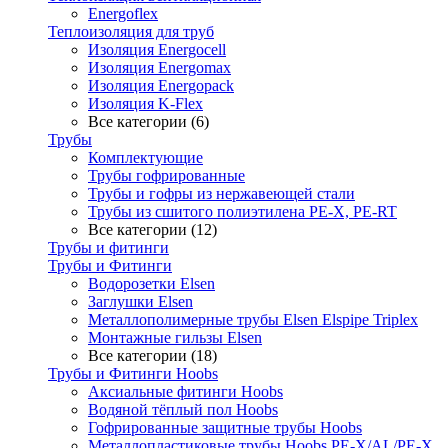
Energoflex
Теплоизоляция для труб
Изоляция Energocell
Изоляция Energomax
Изоляция Energopack
Изоляция K-Flex
Все категории (6)
Трубы
Комплектующие
Трубы гофрированные
Трубы и гофры из нержавеющей стали
Трубы из сшитого полиэтилена PE-X, PE-RT
Все категории (12)
Трубы и фитинги
Трубы и Фитинги
Водорозетки Elsen
Заглушки Elsen
Металлополимерные трубы Elsen Elspipe Triplex
Монтажные гильзы Elsen
Все категории (18)
Трубы и Фитинги Hoobs
Аксиальные фитинги Hoobs
Водяной тёплый пол Hoobs
Гофрированные защитные трубы Hoobs
Металлопластиковые трубы Hoobs PE-X/AL/PE-X