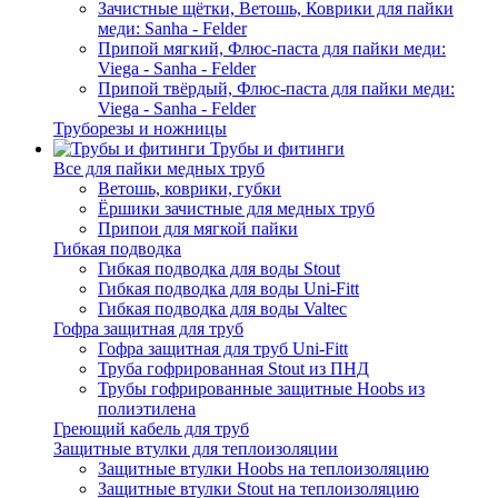
Зачистные щётки, Ветошь, Коврики для пайки
меди: Sanha - Felder
Припой мягкий, Флюс-паста для пайки меди:
Viega - Sanha - Felder
Припой твёрдый, Флюс-паста для пайки меди:
Viega - Sanha - Felder
Труборезы и ножницы
Трубы и фитинги
Все для пайки медных труб
Ветошь, коврики, губки
Ёршики зачистные для медных труб
Припои для мягкой пайки
Гибкая подводка
Гибкая подводка для воды Stout
Гибкая подводка для воды Uni-Fitt
Гибкая подводка для воды Valtec
Гофра защитная для труб
Гофра защитная для труб Uni-Fitt
Труба гофрированная Stout из ПНД
Трубы гофрированные защитные Hoobs из
полиэтилена
Греющий кабель для труб
Защитные втулки для теплоизоляции
Защитные втулки Hoobs на теплоизоляцию
Защитные втулки Stout на теплоизоляцию