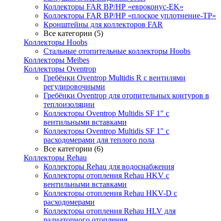
Коллекторы FAR ВР/НР «евроконус-EK»
Коллекторы FAR ВР/НР «плоское уплотнение-TP»
Кронштейны для коллекторов FAR
Все категории (5)
Коллекторы Hoobs
Стальные отопительные коллекторы Hoobs
Коллекторы Meibes
Коллекторы Oventrop
Гребёнки Oventrop Multidis R с вентилями
регулировочными
Гребёнки Oventrop для отопительных контуров в
теплоизоляции
Коллекторы Oventrop Multidis SF 1" с
вентильными вставками
Коллекторы Oventrop Multidis SF 1" с
расходомерами для теплого пола
Все категории (6)
Коллекторы Rehau
Коллекторы Rehau для водоснабжения
Коллекторы отопления Rehau HKV с
вентильными вставками
Коллекторы отопления Rehau HKV-D с
расходомерами
Коллекторы отопления Rehau HLV для
радиаторного отопления