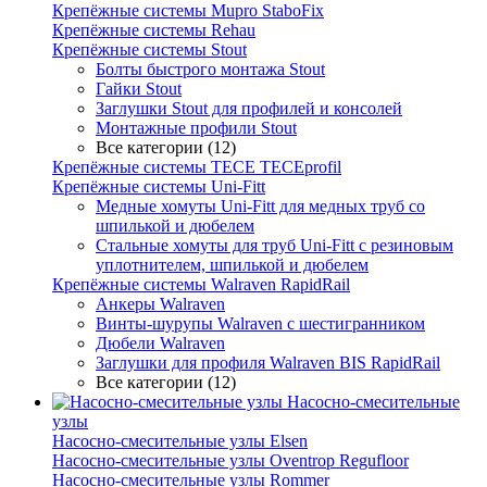
Крепёжные системы Mupro StaboFix
Крепёжные системы Rehau
Крепёжные системы Stout
Болты быстрого монтажа Stout
Гайки Stout
Заглушки Stout для профилей и консолей
Монтажные профили Stout
Все категории (12)
Крепёжные системы TECE TECEprofil
Крепёжные системы Uni-Fitt
Медные хомуты Uni-Fitt для медных труб со
шпилькой и дюбелем
Стальные хомуты для труб Uni-Fitt с резиновым
уплотнителем, шпилькой и дюбелем
Крепёжные системы Walraven RapidRail
Анкеры Walraven
Винты-шурупы Walraven с шестигранником
Дюбели Walraven
Заглушки для профиля Walraven BIS RapidRail
Все категории (12)
Насосно-смесительные
узлы
Насосно-смесительные узлы Elsen
Насосно-смесительные узлы Oventrop Regufloor
Насосно-смесительные узлы Rommer