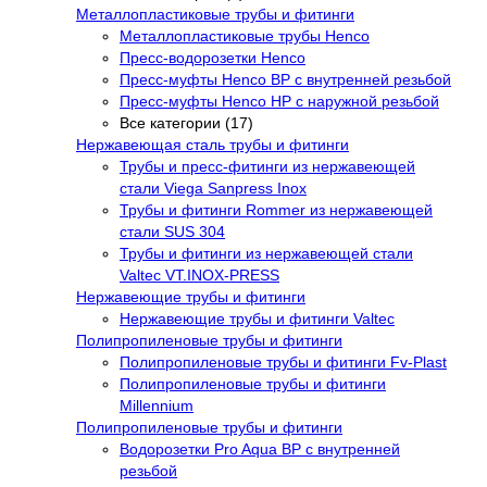
Металлопластиковые трубы и фитинги
Металлопластиковые трубы Henco
Пресс-водорозетки Henco
Пресс-муфты Henco ВР с внутренней резьбой
Пресс-муфты Henco НР с наружной резьбой
Все категории (17)
Нержавеющая сталь трубы и фитинги
Трубы и пресс-фитинги из нержавеющей
стали Viega Sanpress Inox
Трубы и фитинги Rommer из нержавеющей
стали SUS 304
Трубы и фитинги из нержавеющей стали
Valtec VT.INOX-PRESS
Нержавеющие трубы и фитинги
Нержавеющие трубы и фитинги Valtec
Полипропиленовые трубы и фитинги
Полипропиленовые трубы и фитинги Fv-Plast
Полипропиленовые трубы и фитинги
Millennium
Полипропиленовые трубы и фитинги
Водорозетки Pro Aqua ВР с внутренней
резьбой