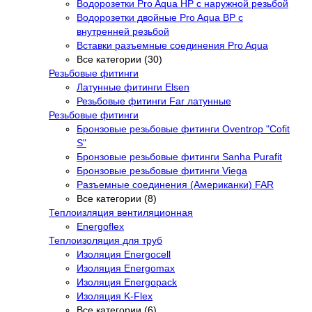
Водорозетки Pro Aqua НР с наружной резьбой
Водорозетки двойные Pro Aqua ВР с
внутренней резьбой
Вставки разъемные соединения Pro Aqua
Все категории (30)
Резьбовые фитинги
Латунные фитинги Elsen
Резьбовые фитинги Far латунные
Резьбовые фитинги
Бронзовые резьбовые фитинги Oventrop "Cofit
S"
Бронзовые резьбовые фитинги Sanha Purafit
Бронзовые резьбовые фитинги Viega
Разъемные соединения (Американки) FAR
Все категории (8)
Теплоизляция вентиляционная
Energoflex
Теплоизоляция для труб
Изоляция Energocell
Изоляция Energomax
Изоляция Energopack
Изоляция K-Flex
Все категории (6)