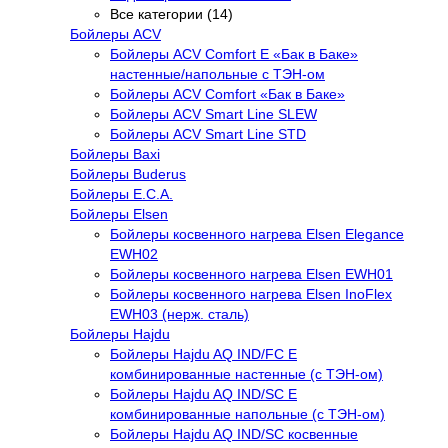
Все категории (14)
Бойлеры ACV
Бойлеры ACV Comfort E «Бак в Баке»
настенные/напольные c ТЭН-ом
Бойлеры ACV Comfort «Бак в Баке»
Бойлеры ACV Smart Line SLEW
Бойлеры ACV Smart Line STD
Бойлеры Baxi
Бойлеры Buderus
Бойлеры E.C.A.
Бойлеры Elsen
Бойлеры косвенного нагрева Elsen Elegance
EWH02
Бойлеры косвенного нагрева Elsen EWH01
Бойлеры косвенного нагрева Elsen InoFlex
EWH03 (нерж. сталь)
Бойлеры Hajdu
Бойлеры Hajdu AQ IND/FC E
комбинированные настенные (с ТЭН-ом)
Бойлеры Hajdu AQ IND/SC E
комбинированные напольные (с ТЭН-ом)
Бойлеры Hajdu AQ IND/SC косвенные