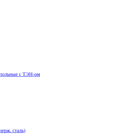
апольные c ТЭН-ом
нерж. сталь)