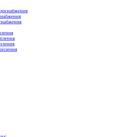
одоснабжения
снабжения
оснабжения
пления
опления
опления
топления