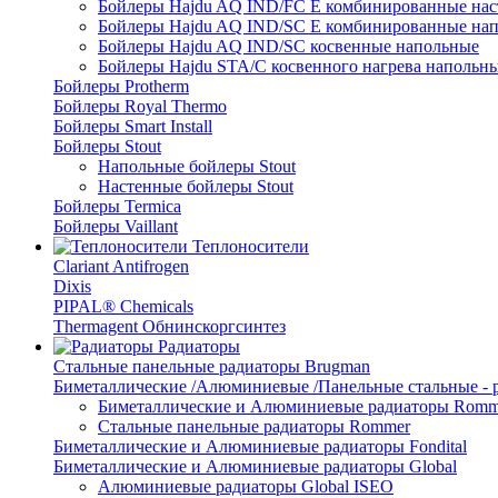
Бойлеры Hajdu AQ IND/FC E комбинированные нас
Бойлеры Hajdu AQ IND/SC E комбинированные нап
Бойлеры Hajdu AQ IND/SC косвенные напольные
Бойлеры Hajdu STA/C косвенного нагрева напольн
Бойлеры Protherm
Бойлеры Royal Thermo
Бойлеры Smart Install
Бойлеры Stout
Напольные бойлеры Stout
Настенные бойлеры Stout
Бойлеры Termica
Бойлеры Vaillant
Теплоносители
Clariant Antifrogen
Dixis
PIPAL® Chemicals
Thermagent Обнинскоргсинтез
Радиаторы
Стальные панельные радиаторы Brugman
Биметаллические /Алюминиевые /Панельные стальные -
Биметаллические и Алюминиевые радиаторы Romm
Стальные панельные радиаторы Rommer
Биметаллические и Алюминиевые радиаторы Fondital
Биметаллические и Алюминиевые радиаторы Global
Алюминиевые радиаторы Global ISEO