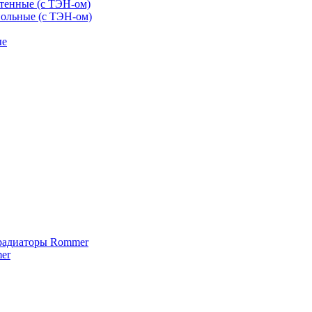
тенные (с ТЭН-ом)
ольные (с ТЭН-ом)
ые
 радиаторы Rommer
er