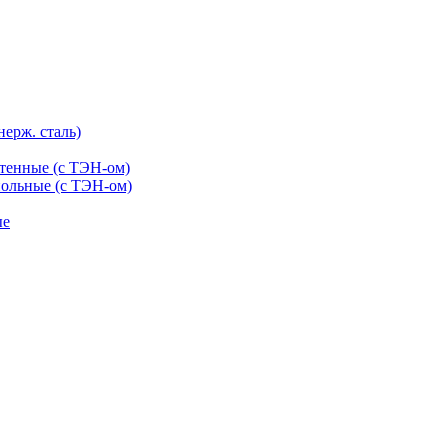
нерж. сталь)
тенные (с ТЭН-ом)
ольные (с ТЭН-ом)
ые