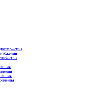
одоснабжения
снабжения
оснабжения
пления
опления
опления
топления