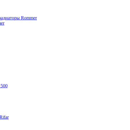
 радиаторы Rommer
er
 500
ifar