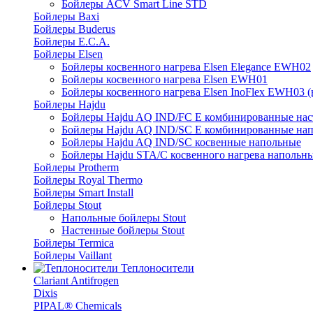
Бойлеры ACV Smart Line STD
Бойлеры Baxi
Бойлеры Buderus
Бойлеры E.C.A.
Бойлеры Elsen
Бойлеры косвенного нагрева Elsen Elegance EWH02
Бойлеры косвенного нагрева Elsen EWH01
Бойлеры косвенного нагрева Elsen InoFlex EWH03 (
Бойлеры Hajdu
Бойлеры Hajdu AQ IND/FC E комбинированные нас
Бойлеры Hajdu AQ IND/SC E комбинированные нап
Бойлеры Hajdu AQ IND/SC косвенные напольные
Бойлеры Hajdu STA/C косвенного нагрева напольн
Бойлеры Protherm
Бойлеры Royal Thermo
Бойлеры Smart Install
Бойлеры Stout
Напольные бойлеры Stout
Настенные бойлеры Stout
Бойлеры Termica
Бойлеры Vaillant
Теплоносители
Clariant Antifrogen
Dixis
PIPAL® Chemicals