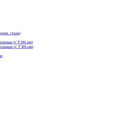
нерж. сталь)
тенные (с ТЭН-ом)
ольные (с ТЭН-ом)
ые