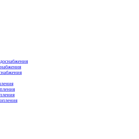
одоснабжения
снабжения
оснабжения
пления
опления
опления
топления