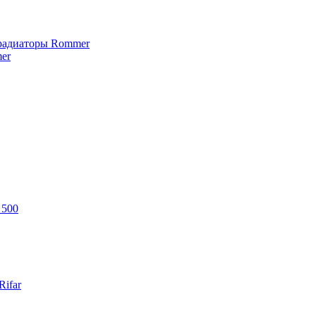
 радиаторы Rommer
er
 500
ifar