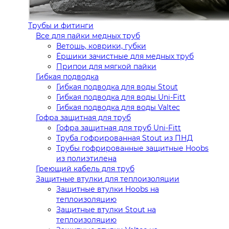
Трубы и фитинги
Все для пайки медных труб
Ветошь, коврики, губки
Ёршики зачистные для медных труб
Припои для мягкой пайки
Гибкая подводка
Гибкая подводка для воды Stout
Гибкая подводка для воды Uni-Fitt
Гибкая подводка для воды Valtec
Гофра защитная для труб
Гофра защитная для труб Uni-Fitt
Труба гофрированная Stout из ПНД
Трубы гофрированные защитные Hoobs
из полиэтилена
Греющий кабель для труб
Защитные втулки для теплоизоляции
Защитные втулки Hoobs на
теплоизоляцию
Защитные втулки Stout на
теплоизоляцию