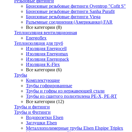
Резьбовые фитинги
Бронзовые резьбовые фитинги Oventrop "Cofit S"
Бронзовые резьбовые фитинги Sanha Purafit
Бронзовые резьбовые фитинги Viega
Разъемные соединения (Американки) FAR
Все категории (8)
Теплоизляция вентиляционная
Energoflex
Теплоизоляция для труб
Изоляция Energocell
Изоляция Energomax
Изоляция Energopack
Изоляция K-Flex
Все категории (6)
Трубы
Комплектующие
Трубы гофрированные
Трубы и гофры из нержавеющей стали
Трубы из сшитого полиэтилена PE-X, PE-RT
Все категории (12)
Трубы и фитинги
Трубы и Фитинги
Водорозетки Elsen
Заглушки Elsen
Металлополимерные трубы Elsen Elspipe Triplex