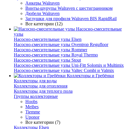
Анкеры Walraven
Винты-шурупы Walraven с шестигранником
Дюбели Walraven
Заглушки для профиля Walraven BIS RapidRail
Все категории (12)
Насосно-смесительные
узлы
Насосно-смесительные узлы Elsen
Насосно-смесительные узлы Oventrop Regufloor
Насосно-смесительные узлы Rommer
Насосно-смесительные узлы Royal Thermo
Насосно-смесительные узлы Stout
Насосно-смесительные узлы Uni-Fitt Solomix и Multimix
Насосно-смесительные узлы Valtec Combi и Valmix
Коллекторы и Гребёнки
Коллекторы для воды
Коллекторы для отопления
Коллекторы для теплого пола
Группы коллекторные
Hoobs
Meibes
Tiemme
Uponor
Все категории (7)
Коллекторы Elsen