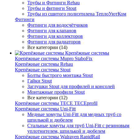
Трубы и Фитинги Rehau
Трубы и фитинги Stout
Трубы из сшитого полиэтилена ТеплоУютКом
Фитинги
Фитинги для водосчётчиков
Фитинги для клапанов
Фитинги для коллекторов
Фитинги для радиаторов
Все категории (14)
Крепёжные системы
Крепёжные системы Mupro StaboFix
Крепёжные системы Rehau
Крепёжные системы Stout
Болты быстрого монтажа Stout
Гайки Stout
Заглушки Stout для профилей и консолей
Монтажные профили Stout
Все категории (12)
Крепёжные системы TECE TECEprofil
Крепёжные системы Uni-Fitt
Медные хомуты Uni-Fitt для медных труб со
шпилькой и дюбелем
Стальные хомуты для труб Uni-Fitt с резиновым
уплотнителем, шпилькой и дюбелем
Крепёжные системы Walraven RapidRail