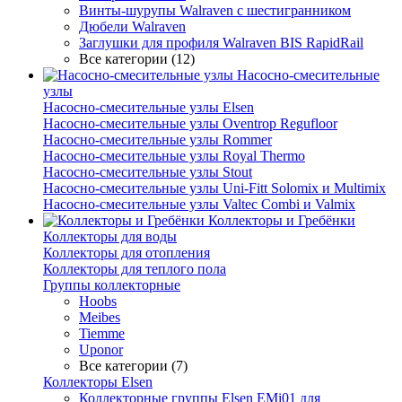
Винты-шурупы Walraven с шестигранником
Дюбели Walraven
Заглушки для профиля Walraven BIS RapidRail
Все категории (12)
Насосно-смесительные
узлы
Насосно-смесительные узлы Elsen
Насосно-смесительные узлы Oventrop Regufloor
Насосно-смесительные узлы Rommer
Насосно-смесительные узлы Royal Thermo
Насосно-смесительные узлы Stout
Насосно-смесительные узлы Uni-Fitt Solomix и Multimix
Насосно-смесительные узлы Valtec Combi и Valmix
Коллекторы и Гребёнки
Коллекторы для воды
Коллекторы для отопления
Коллекторы для теплого пола
Группы коллекторные
Hoobs
Meibes
Tiemme
Uponor
Все категории (7)
Коллекторы Elsen
Коллекторные группы Elsen EMi01 для