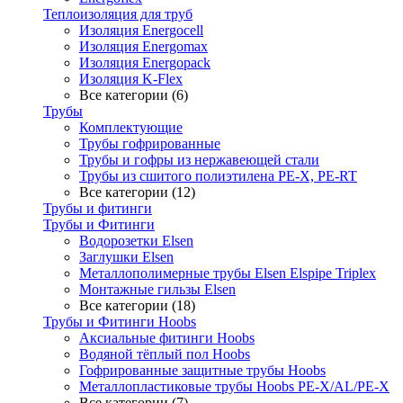
Теплоизоляция для труб
Изоляция Energocell
Изоляция Energomax
Изоляция Energopack
Изоляция K-Flex
Все категории (6)
Трубы
Комплектующие
Трубы гофрированные
Трубы и гофры из нержавеющей стали
Трубы из сшитого полиэтилена PE-X, PE-RT
Все категории (12)
Трубы и фитинги
Трубы и Фитинги
Водорозетки Elsen
Заглушки Elsen
Металлополимерные трубы Elsen Elspipe Triplex
Монтажные гильзы Elsen
Все категории (18)
Трубы и Фитинги Hoobs
Аксиальные фитинги Hoobs
Водяной тёплый пол Hoobs
Гофрированные защитные трубы Hoobs
Металлопластиковые трубы Hoobs PE-X/AL/PE-X
Все категории (7)