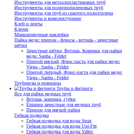
Инструменты для металлопластиковых труб
Инструменты для полипропиленовых труб
Инструменты для труб из сшитого полиэтилена
Инструменты и комплектующие
Клей и ленты
Ключи
Маркировочные наклейки
Пайка меди: припои - флюсы - ветошь - зачистные
щётки
Зачистные щётки, Ветошь, Коврики для пайки
меди: Sanha - Felder
Припой мягкий, Флюс-паста для пайки меди:
Viega - Sanha - Felder
Припой твёрдый, Флюс-паста для пайки меди:
Viega - Sanha - Felder
Труборезы и ножницы
Трубы и фитинги
Все для пайки медных труб
Ветошь, коврики, губки
Ёршики зачистные для медных труб
Припои для мягкой пайки
Гибкая подводка
Гибкая подводка для воды Stout
Гибкая подводка для воды Uni-Fitt
Гибкая подводка для воды Valtec