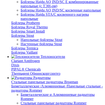
Бойлеры Hajdu AQ IND/SC E комбинированные
напольные (с ТЭН-ом)
Бойлеры Hajdu AQ IND/SC косвенные напольные
Бойлеры Hajdu STA/C косвенного нагрева
напольные
Бойлеры Protherm
Бойлеры Royal Thermo
Бойлеры Smart Install
Бойлеры Stout
Напольные бойлеры Stout
Настенные бойлеры Stout
Бойлеры Termica
Бойлеры Vaillant
Теплоносители
Clariant Antifrogen
Dixis
PIPAL® Chemicals
Thermagent Обнинскоргсинтез
Радиаторы
Стальные панельные радиаторы Brugman
Биметаллические /Алюминиевые /Панельные стальные -
радиаторы Rommer
Биметаллические и Алюминиевые радиаторы
Rommer
Стальные панельные радиаторы Rommer