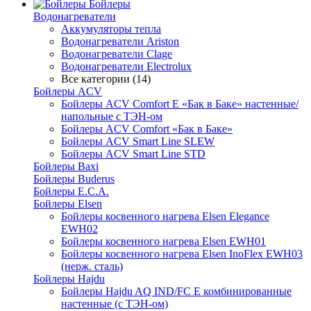
Бойлеры
Водонагреватели
Аккумуляторы тепла
Водонагреватели Ariston
Водонагреватели Clage
Водонагреватели Electrolux
Все категории (14)
Бойлеры ACV
Бойлеры ACV Comfort E «Бак в Баке» настенные/
напольные c ТЭН-ом
Бойлеры ACV Comfort «Бак в Баке»
Бойлеры ACV Smart Line SLEW
Бойлеры ACV Smart Line STD
Бойлеры Baxi
Бойлеры Buderus
Бойлеры E.C.A.
Бойлеры Elsen
Бойлеры косвенного нагрева Elsen Elegance
EWH02
Бойлеры косвенного нагрева Elsen EWH01
Бойлеры косвенного нагрева Elsen InoFlex EWH03
(нерж. сталь)
Бойлеры Hajdu
Бойлеры Hajdu AQ IND/FC E комбинированные
настенные (с ТЭН-ом)