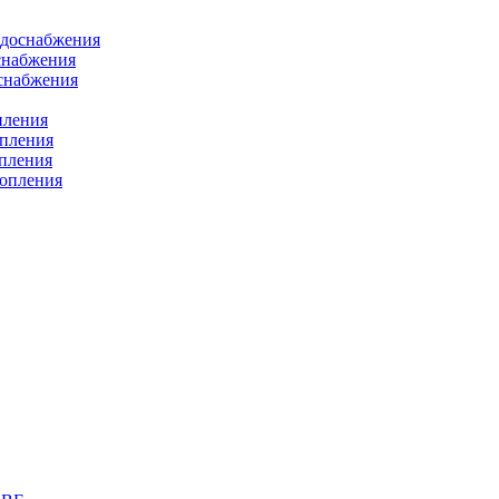
одоснабжения
снабжения
оснабжения
пления
опления
опления
топления