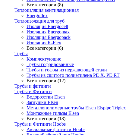
Все категории (8)
Теплоизляция вентиляционная
Energoflex
Теплоизоляция для труб
Изоляция Energocell
Изоляция Energomax
Изоляция Energopack
Изоляция K-Flex
Все категории (6)
Трубы
Комплектующие
Трубы гофрированные
Трубы и гофры из нержавеющей стали
Трубы из сшитого полиэтилена PE-X, PE-RT
Все категории (12)
Трубы и фитинги
Трубы и Фитинги
Водорозетки Elsen
Заглушки Elsen
Металлополимерные трубы Elsen Elspipe Triplex
Монтажные гильзы Elsen
Все категории (18)
Трубы и Фитинги Hoobs
Аксиальные фитинги Hoobs
Водяной тёплый пол Hoobs