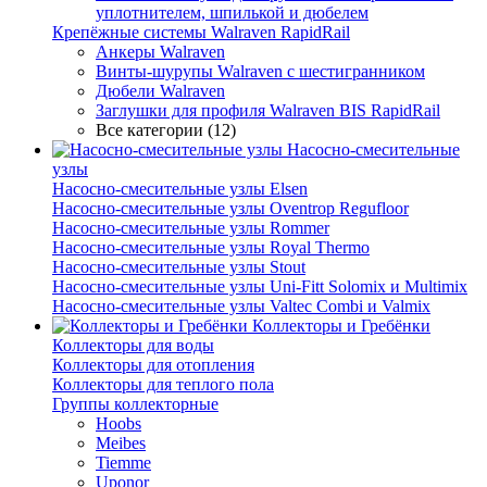
уплотнителем, шпилькой и дюбелем
Крепёжные системы Walraven RapidRail
Анкеры Walraven
Винты-шурупы Walraven с шестигранником
Дюбели Walraven
Заглушки для профиля Walraven BIS RapidRail
Все категории (12)
Насосно-смесительные
узлы
Насосно-смесительные узлы Elsen
Насосно-смесительные узлы Oventrop Regufloor
Насосно-смесительные узлы Rommer
Насосно-смесительные узлы Royal Thermo
Насосно-смесительные узлы Stout
Насосно-смесительные узлы Uni-Fitt Solomix и Multimix
Насосно-смесительные узлы Valtec Combi и Valmix
Коллекторы и Гребёнки
Коллекторы для воды
Коллекторы для отопления
Коллекторы для теплого пола
Группы коллекторные
Hoobs
Meibes
Tiemme
Uponor