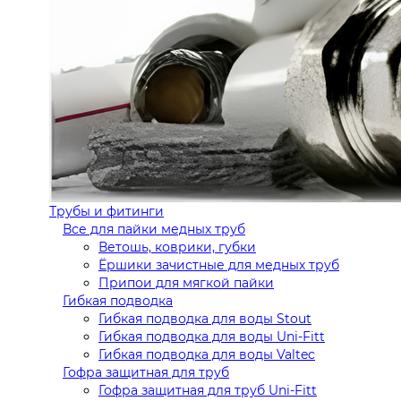
Трубы и фитинги
Все для пайки медных труб
Ветошь, коврики, губки
Ёршики зачистные для медных труб
Припои для мягкой пайки
Гибкая подводка
Гибкая подводка для воды Stout
Гибкая подводка для воды Uni-Fitt
Гибкая подводка для воды Valtec
Гофра защитная для труб
Гофра защитная для труб Uni-Fitt