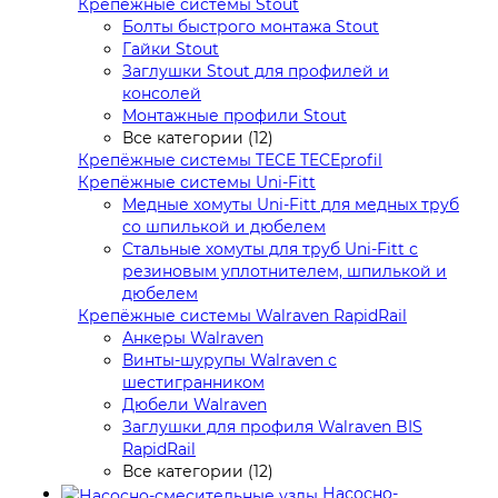
Крепёжные системы Stout
Болты быстрого монтажа Stout
Гайки Stout
Заглушки Stout для профилей и
консолей
Монтажные профили Stout
Все категории (12)
Крепёжные системы TECE TECEprofil
Крепёжные системы Uni-Fitt
Медные хомуты Uni-Fitt для медных труб
со шпилькой и дюбелем
Стальные хомуты для труб Uni-Fitt с
резиновым уплотнителем, шпилькой и
дюбелем
Крепёжные системы Walraven RapidRail
Анкеры Walraven
Винты-шурупы Walraven с
шестигранником
Дюбели Walraven
Заглушки для профиля Walraven BIS
RapidRail
Все категории (12)
Насосно-