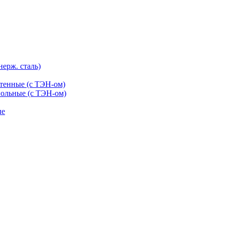
нерж. сталь)
тенные (с ТЭН-ом)
ольные (с ТЭН-ом)
ые