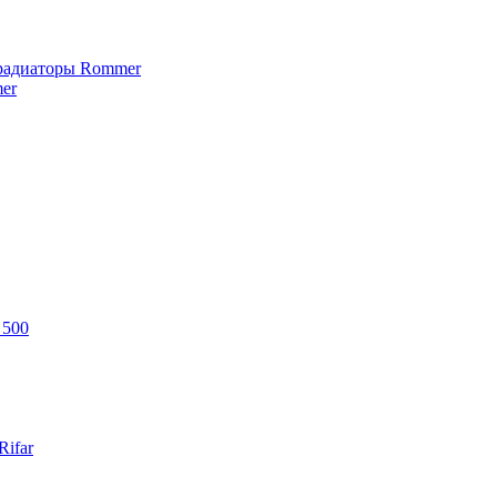
 радиаторы Rommer
er
 500
ifar