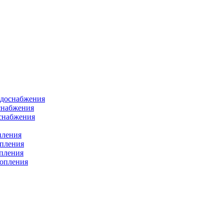
одоснабжения
снабжения
оснабжения
пления
опления
опления
топления