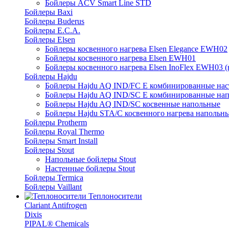
Бойлеры ACV Smart Line STD
Бойлеры Baxi
Бойлеры Buderus
Бойлеры E.C.A.
Бойлеры Elsen
Бойлеры косвенного нагрева Elsen Elegance EWH02
Бойлеры косвенного нагрева Elsen EWH01
Бойлеры косвенного нагрева Elsen InoFlex EWH03 (
Бойлеры Hajdu
Бойлеры Hajdu AQ IND/FC E комбинированные нас
Бойлеры Hajdu AQ IND/SC E комбинированные нап
Бойлеры Hajdu AQ IND/SC косвенные напольные
Бойлеры Hajdu STA/C косвенного нагрева напольн
Бойлеры Protherm
Бойлеры Royal Thermo
Бойлеры Smart Install
Бойлеры Stout
Напольные бойлеры Stout
Настенные бойлеры Stout
Бойлеры Termica
Бойлеры Vaillant
Теплоносители
Clariant Antifrogen
Dixis
PIPAL® Chemicals