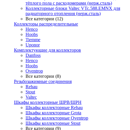
тёплого пола с расходомерами (нерж.сталь)
Коллекторные блоки Valtec VTc.588.EMNX для
радиаторного отопления (нерж.сталь)
Все категории (12)
Коллекторы распределительные
Henco
Hoobs
Tiemme
Uponor
Комплектующие для коллекторов
Danfoss
Henco
Hoobs
Oventrop
Все категории (8)
Резьбозажимные соединения
Rehau
Stout
Valtec
Шкафы коллекторные ШРВ/ШРН
Шкафы коллекторные Rehau
Шкафы коллекторные Grota
Шкафы коллекторные Oventrop
Шкафы коллекторные Stout
Все категории (9)