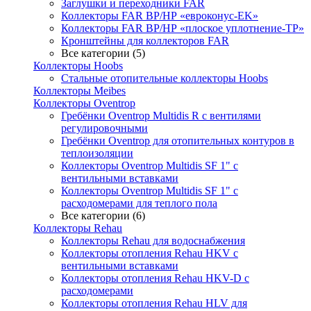
Заглушки и переходники FAR
Коллекторы FAR ВР/НР «евроконус-EK»
Коллекторы FAR ВР/НР «плоское уплотнение-TP»
Кронштейны для коллекторов FAR
Все категории (5)
Коллекторы Hoobs
Стальные отопительные коллекторы Hoobs
Коллекторы Meibes
Коллекторы Oventrop
Гребёнки Oventrop Multidis R с вентилями
регулировочными
Гребёнки Oventrop для отопительных контуров в
теплоизоляции
Коллекторы Oventrop Multidis SF 1" с
вентильными вставками
Коллекторы Oventrop Multidis SF 1" с
расходомерами для теплого пола
Все категории (6)
Коллекторы Rehau
Коллекторы Rehau для водоснабжения
Коллекторы отопления Rehau HKV с
вентильными вставками
Коллекторы отопления Rehau HKV-D с
расходомерами
Коллекторы отопления Rehau HLV для