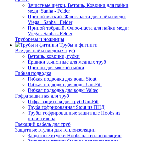
Зачистные щётки, Ветошь, Коврики для пайки
меди: Sanha - Felder
Припой мягкий, Флюс-паста для пайки меди:
Viega - Sanha - Felder
Припой твёрдый, Флюс-паста для пайки меди:
Viega - Sanha - Felder
Труборезы и ножницы
Трубы и фитинги
Все для пайки медных труб
Ветошь, коврики, губки
Ёршики зачистные для медных труб
Припои для мягкой пайки
Гибкая подводка
Гибкая подводка для воды Stout
Гибкая подводка для воды Uni-Fitt
Гибкая подводка для воды Valtec
Гофра защитная для труб
Гофра защитная для труб Uni-Fitt
Труба гофрированная Stout из ПНД
Трубы гофрированные защитные Hoobs из
полиэтилена
Греющий кабель для труб
Защитные втулки для теплоизоляции
Защитные втулки Hoobs на теплоизоляцию