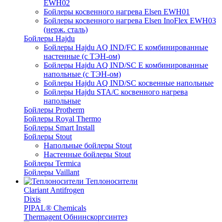
EWH02
Бойлеры косвенного нагрева Elsen EWH01
Бойлеры косвенного нагрева Elsen InoFlex EWH03
(нерж. сталь)
Бойлеры Hajdu
Бойлеры Hajdu AQ IND/FC E комбинированные
настенные (с ТЭН-ом)
Бойлеры Hajdu AQ IND/SC E комбинированные
напольные (с ТЭН-ом)
Бойлеры Hajdu AQ IND/SC косвенные напольные
Бойлеры Hajdu STA/C косвенного нагрева
напольные
Бойлеры Protherm
Бойлеры Royal Thermo
Бойлеры Smart Install
Бойлеры Stout
Напольные бойлеры Stout
Настенные бойлеры Stout
Бойлеры Termica
Бойлеры Vaillant
Теплоносители
Clariant Antifrogen
Dixis
PIPAL® Chemicals
Thermagent Обнинскоргсинтез