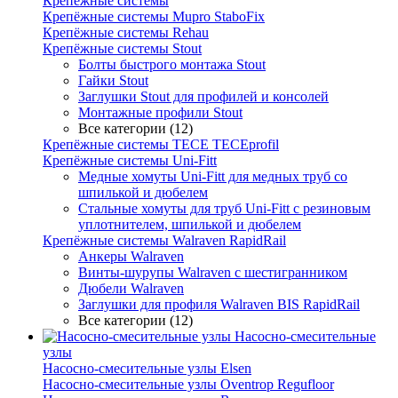
Крепёжные системы
Крепёжные системы Mupro StaboFix
Крепёжные системы Rehau
Крепёжные системы Stout
Болты быстрого монтажа Stout
Гайки Stout
Заглушки Stout для профилей и консолей
Монтажные профили Stout
Все категории (12)
Крепёжные системы TECE TECEprofil
Крепёжные системы Uni-Fitt
Медные хомуты Uni-Fitt для медных труб со
шпилькой и дюбелем
Стальные хомуты для труб Uni-Fitt с резиновым
уплотнителем, шпилькой и дюбелем
Крепёжные системы Walraven RapidRail
Анкеры Walraven
Винты-шурупы Walraven с шестигранником
Дюбели Walraven
Заглушки для профиля Walraven BIS RapidRail
Все категории (12)
Насосно-смесительные
узлы
Насосно-смесительные узлы Elsen
Насосно-смесительные узлы Oventrop Regufloor