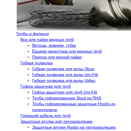
Трубы и фитинги
Все для пайки медных труб
Ветошь, коврики, губки
Ёршики зачистные для медных труб
Припои для мягкой пайки
Гибкая подводка
Гибкая подводка для воды Stout
Гибкая подводка для воды Uni-Fitt
Гибкая подводка для воды Valtec
Гофра защитная для труб
Гофра защитная для труб Uni-Fitt
Труба гофрированная Stout из ПНД
Трубы гофрированные защитные Hoobs из
полиэтилена
Греющий кабель для труб
Защитные втулки для теплоизоляции
Защитные втулки Hoobs на теплоизоляцию