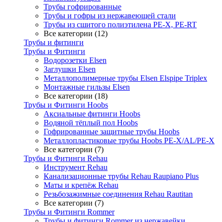
Трубы гофрированные
Трубы и гофры из нержавеющей стали
Трубы из сшитого полиэтилена PE-X, PE-RT
Все категории (12)
Трубы и фитинги
Трубы и Фитинги
Водорозетки Elsen
Заглушки Elsen
Металлополимерные трубы Elsen Elspipe Triplex
Монтажные гильзы Elsen
Все категории (18)
Трубы и Фитинги Hoobs
Аксиальные фитинги Hoobs
Водяной тёплый пол Hoobs
Гофрированные защитные трубы Hoobs
Металлопластиковые трубы Hoobs PE-X/AL/PE-X
Все категории (7)
Трубы и Фитинги Rehau
Инструмент Rehau
Канализационные трубы Rehau Raupiano Plus
Маты и крепёж Rehau
Резьбозажимные соединения Rehau Rautitan
Все категории (7)
Трубы и Фитинги Rommer
Трубы и фитинги Rommer из нержавейки