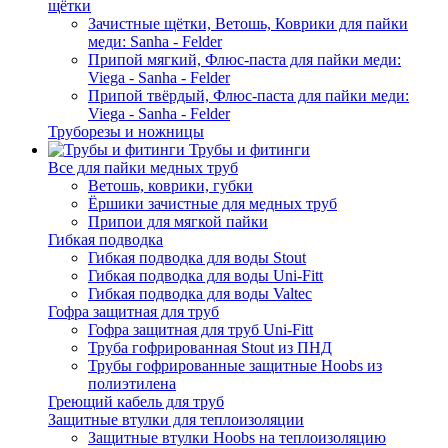
щётки
Зачистные щётки, Ветошь, Коврики для пайки
меди: Sanha - Felder
Припой мягкий, Флюс-паста для пайки меди:
Viega - Sanha - Felder
Припой твёрдый, Флюс-паста для пайки меди:
Viega - Sanha - Felder
Труборезы и ножницы
Трубы и фитинги
Все для пайки медных труб
Ветошь, коврики, губки
Ёршики зачистные для медных труб
Припои для мягкой пайки
Гибкая подводка
Гибкая подводка для воды Stout
Гибкая подводка для воды Uni-Fitt
Гибкая подводка для воды Valtec
Гофра защитная для труб
Гофра защитная для труб Uni-Fitt
Труба гофрированная Stout из ПНД
Трубы гофрированные защитные Hoobs из
полиэтилена
Греющий кабель для труб
Защитные втулки для теплоизоляции
Защитные втулки Hoobs на теплоизоляцию