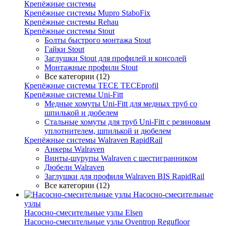
Крепёжные системы
Крепёжные системы Mupro StaboFix
Крепёжные системы Rehau
Крепёжные системы Stout
Болты быстрого монтажа Stout
Гайки Stout
Заглушки Stout для профилей и консолей
Монтажные профили Stout
Все категории (12)
Крепёжные системы TECE TECEprofil
Крепёжные системы Uni-Fitt
Медные хомуты Uni-Fitt для медных труб со
шпилькой и дюбелем
Стальные хомуты для труб Uni-Fitt с резиновым
уплотнителем, шпилькой и дюбелем
Крепёжные системы Walraven RapidRail
Анкеры Walraven
Винты-шурупы Walraven с шестигранником
Дюбели Walraven
Заглушки для профиля Walraven BIS RapidRail
Все категории (12)
Насосно-смесительные
узлы
Насосно-смесительные узлы Elsen
Насосно-смесительные узлы Oventrop Regufloor