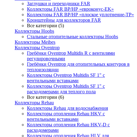
Заглушки и переходники FAR
Коллекторы FAR ВР/НР «евроконус-EK»
Коллекторы FAR ВР/НР «плоское уплотнение-TP»
Кронштейны для коллекторов FAR
Все категории (5)
Коллекторы Hoobs
Стальные отопительные коллекторы Hoobs
Коллекторы Meibes
Коллекторы Oventrop
Гребёнки Oventrop Multidis R с вентилями
регулировочными
Гребёнки Oventrop для отопительных контуров в
теплоизоляции
Коллекторы Oventrop Multidis SF 1" с
вентильными вставками
Коллекторы Oventrop Multidis SF 1" с
расходомерами для теплого пола
Все категории (6)
Коллекторы Rehau
Коллекторы Rehau для водоснабжения
Коллекторы отопления Rehau HKV с
вентильными вставками
Коллекторы отопления Rehau HKV-D с
расходомерами
Коллекторы отопления Rehau HLV для