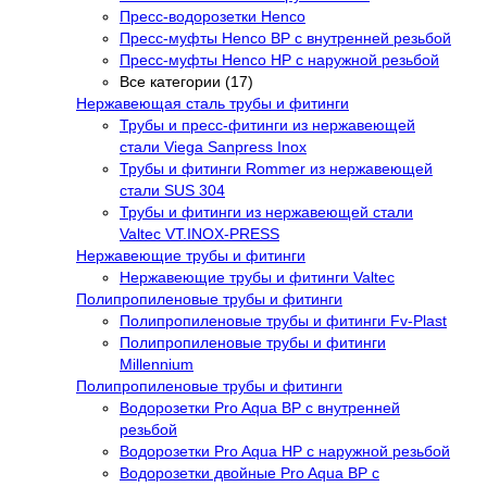
Пресс-водорозетки Henco
Пресс-муфты Henco ВР с внутренней резьбой
Пресс-муфты Henco НР с наружной резьбой
Все категории (17)
Нержавеющая сталь трубы и фитинги
Трубы и пресс-фитинги из нержавеющей
стали Viega Sanpress Inox
Трубы и фитинги Rommer из нержавеющей
стали SUS 304
Трубы и фитинги из нержавеющей стали
Valtec VT.INOX-PRESS
Нержавеющие трубы и фитинги
Нержавеющие трубы и фитинги Valtec
Полипропиленовые трубы и фитинги
Полипропиленовые трубы и фитинги Fv-Plast
Полипропиленовые трубы и фитинги
Millennium
Полипропиленовые трубы и фитинги
Водорозетки Pro Aqua ВР с внутренней
резьбой
Водорозетки Pro Aqua НР с наружной резьбой
Водорозетки двойные Pro Aqua ВР с