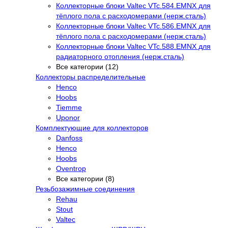
Коллекторные блоки Valtec VTc.584.EMNX для
тёплого пола с расходомерами (нерж.сталь)
Коллекторные блоки Valtec VTc.586.EMNX для
тёплого пола с расходомерами (нерж.сталь)
Коллекторные блоки Valtec VTc.588.EMNX для
радиаторного отопления (нерж.сталь)
Все категории (12)
Коллекторы распределительные
Henco
Hoobs
Tiemme
Uponor
Комплектующие для коллекторов
Danfoss
Henco
Hoobs
Oventrop
Все категории (8)
Резьбозажимные соединения
Rehau
Stout
Valtec