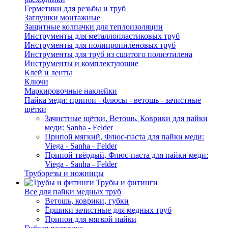
Герметики для резьбы и труб
Заглушки монтажные
Защитные колпачки для теплоизоляции
Инструменты для металлопластиковых труб
Инструменты для полипропиленовых труб
Инструменты для труб из сшитого полиэтилена
Инструменты и комплектующие
Клей и ленты
Ключи
Маркировочные наклейки
Пайка меди: припои - флюсы - ветошь - зачистные
щётки
Зачистные щётки, Ветошь, Коврики для пайки
меди: Sanha - Felder
Припой мягкий, Флюс-паста для пайки меди:
Viega - Sanha - Felder
Припой твёрдый, Флюс-паста для пайки меди:
Viega - Sanha - Felder
Труборезы и ножницы
Трубы и фитинги
Все для пайки медных труб
Ветошь, коврики, губки
Ёршики зачистные для медных труб
Припои для мягкой пайки