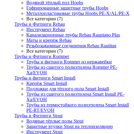
Водяной тёплый пол Hoobs
Гофрированные защитные трубы Hoobs
Металлопластиковые трубы Hoobs PE-X/AL/PE-X
Все категории (7)
Трубы и Фитинги Rehau
Инструмент Rehau
Канализационные трубы Rehau Raupiano Plus
Маты и крепёж Rehau
Резьбозажимные соединения Rehau Rautitan
Все категории (7)
Трубы и Фитинги Rommer
Трубы и фитинги Rommer из нержавейки
Трубы из сшитого полиэтилена Rommer PE-
Xa/EVOH
Трубы и фитинги Smart Install
Крепёж Smart Install
Подложки для тёплого пола Smart Install
Трубы из сшитого полиэтилена Smart Install PE-
Xa/EVOH
Трубы из термостойкого полиэтилена Smart Install
PE-RT/EVOH
Трубы и Фитинги Stout
Водяные тёплые полы Stout
Защитные втулки Stout на теплоизоляцию
Инструмент Stout