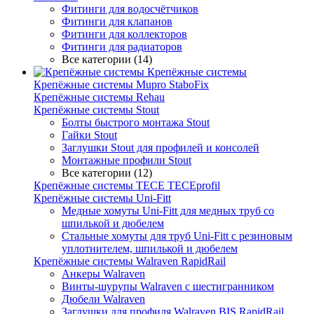
Фитинги для водосчётчиков
Фитинги для клапанов
Фитинги для коллекторов
Фитинги для радиаторов
Все категории (14)
Крепёжные системы
Крепёжные системы Mupro StaboFix
Крепёжные системы Rehau
Крепёжные системы Stout
Болты быстрого монтажа Stout
Гайки Stout
Заглушки Stout для профилей и консолей
Монтажные профили Stout
Все категории (12)
Крепёжные системы TECE TECEprofil
Крепёжные системы Uni-Fitt
Медные хомуты Uni-Fitt для медных труб со
шпилькой и дюбелем
Стальные хомуты для труб Uni-Fitt с резиновым
уплотнителем, шпилькой и дюбелем
Крепёжные системы Walraven RapidRail
Анкеры Walraven
Винты-шурупы Walraven с шестигранником
Дюбели Walraven
Заглушки для профиля Walraven BIS RapidRail