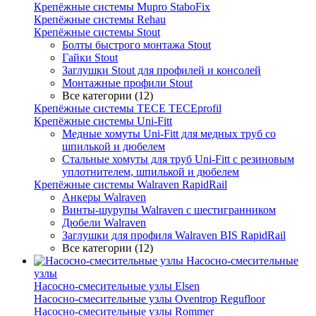
Крепёжные системы Mupro StaboFix
Крепёжные системы Rehau
Крепёжные системы Stout
Болты быстрого монтажа Stout
Гайки Stout
Заглушки Stout для профилей и консолей
Монтажные профили Stout
Все категории (12)
Крепёжные системы TECE TECEprofil
Крепёжные системы Uni-Fitt
Медные хомуты Uni-Fitt для медных труб со
шпилькой и дюбелем
Стальные хомуты для труб Uni-Fitt с резиновым
уплотнителем, шпилькой и дюбелем
Крепёжные системы Walraven RapidRail
Анкеры Walraven
Винты-шурупы Walraven с шестигранником
Дюбели Walraven
Заглушки для профиля Walraven BIS RapidRail
Все категории (12)
Насосно-смесительные
узлы
Насосно-смесительные узлы Elsen
Насосно-смесительные узлы Oventrop Regufloor
Насосно-смесительные узлы Rommer