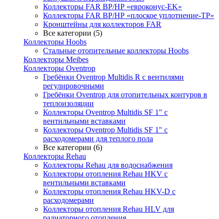
Коллекторы FAR ВР/НР «евроконус-EK»
Коллекторы FAR ВР/НР «плоское уплотнение-TP»
Кронштейны для коллекторов FAR
Все категории (5)
Коллекторы Hoobs
Стальные отопительные коллекторы Hoobs
Коллекторы Meibes
Коллекторы Oventrop
Гребёнки Oventrop Multidis R с вентилями
регулировочными
Гребёнки Oventrop для отопительных контуров в
теплоизоляции
Коллекторы Oventrop Multidis SF 1" с
вентильными вставками
Коллекторы Oventrop Multidis SF 1" с
расходомерами для теплого пола
Все категории (6)
Коллекторы Rehau
Коллекторы Rehau для водоснабжения
Коллекторы отопления Rehau HKV с
вентильными вставками
Коллекторы отопления Rehau HKV-D с
расходомерами
Коллекторы отопления Rehau HLV для
радиаторного отопления