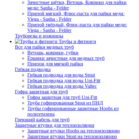
Зачистные щётки, Ветошь, Коврики для пайки
меди: Sanha - Felder
Припой мягкий, Флюс-паста для пайки меди:
Viega - Sanha - Felder
Припой твёрдый, Флюс-паста для пайки меди:
Viega - Sanha - Felder
Труборезы и ножницы
Трубы и фитинги
Все для пайки медных труб
Ветошь, коврики, губки
Ёршики зачистные для медных труб
Припои для мягкой пайки
Гибкая подводка
Гибкая подводка для воды Stout
Гибкая подводка для воды Uni-Fitt
Гибкая подводка для воды Valtec
Гофра защитная для труб
Гофра защитная для труб Uni-Fitt
Труба гофрированная Stout из ПНД
Трубы гофрированные защитные Hoobs из
полиэтилена
Греющий кабель для труб
Защитные втулки для теплоизоляции
Защитные втулки Hoobs на теплоизоляцию
Защитные втулки Stout на теплоизоляцию