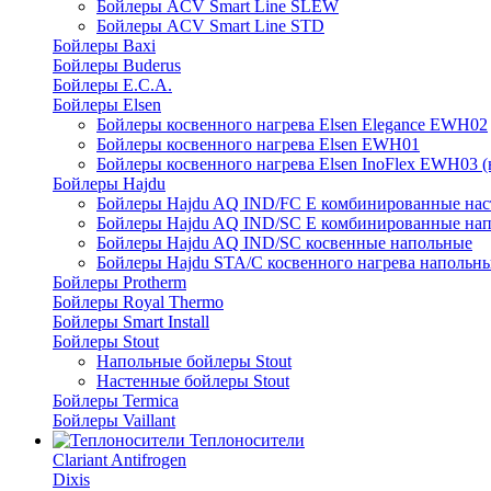
Бойлеры ACV Smart Line SLEW
Бойлеры ACV Smart Line STD
Бойлеры Baxi
Бойлеры Buderus
Бойлеры E.C.A.
Бойлеры Elsen
Бойлеры косвенного нагрева Elsen Elegance EWH02
Бойлеры косвенного нагрева Elsen EWH01
Бойлеры косвенного нагрева Elsen InoFlex EWH03 (
Бойлеры Hajdu
Бойлеры Hajdu AQ IND/FC E комбинированные нас
Бойлеры Hajdu AQ IND/SC E комбинированные нап
Бойлеры Hajdu AQ IND/SC косвенные напольные
Бойлеры Hajdu STA/C косвенного нагрева напольн
Бойлеры Protherm
Бойлеры Royal Thermo
Бойлеры Smart Install
Бойлеры Stout
Напольные бойлеры Stout
Настенные бойлеры Stout
Бойлеры Termica
Бойлеры Vaillant
Теплоносители
Clariant Antifrogen
Dixis