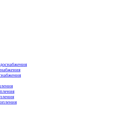
одоснабжения
снабжения
оснабжения
пления
опления
опления
топления