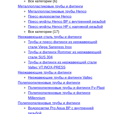
Все категории (6)
Металлопластиковые трубы и фитинги
Металлопластиковые трубы Henco
Пресс-водорозетки Henco
Пресс-муфты Henco ВР с внутренней резьбой
Пресс-муфты Henco НР с наружной резьбой
Все категории (17)
Нержавеющая сталь трубы и фитинги
Трубы и пресс-фитинги из нержавеющей
стали Viega Sanpress Inox
Трубы и фитинги Rommer из нержавеющей
стали SUS 304
Трубы и фитинги из нержавеющей стали
Valtec VT.INOX-PRESS
Нержавеющие трубы и фитинги
Нержавеющие трубы и фитинги Valtec
Полипропиленовые трубы и фитинги
Полипропиленовые трубы и фитинги Fv-Plast
Полипропиленовые трубы и фитинги
Millennium
Полипропиленовые трубы и фитинги
Водорозетки Pro Aqua ВР с внутренней
резьбой