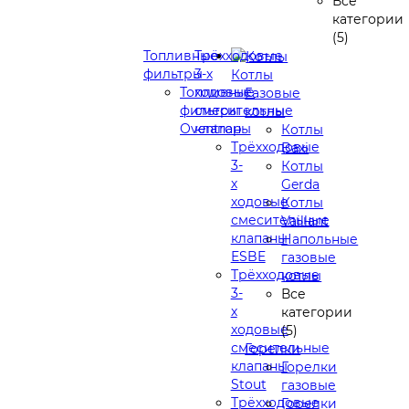
Все
категории
(5)
Топливные
Трёхходовые
фильтры
3-х
Котлы
Топливные
ходовые
Газовые
фильтры
смесительные
котлы
Oventrop
клапаны
Котлы
Трёхходовые
Baxi
3-
Котлы
х
Gerda
ходовые
Котлы
смесительные
Vaillant
клапаны
Напольные
ESBE
газовые
Трёхходовые
котлы
3-
Все
х
категории
ходовые
(5)
смесительные
Горелки
клапаны
Горелки
Stout
газовые
Трёхходовые
Горелки