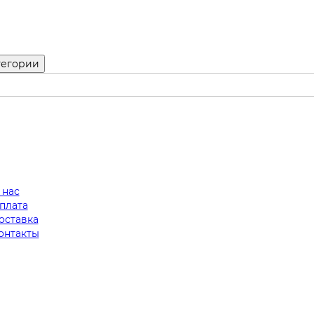
тегории
 нас
плата
оставка
онтакты