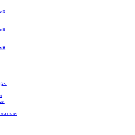
ые
ые
ые
оры
ы
ые
лители