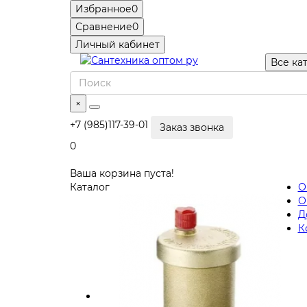
Избранное
0
Сравнение
0
Личный кабинет
Все ка
×
+7 (985)117-39-01
Заказ звонка
0
Ваша корзина пуста!
Каталог
О
О
Д
К