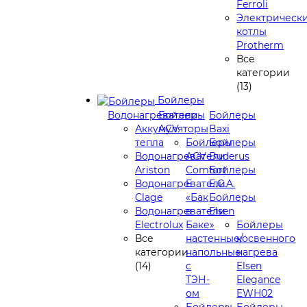
Ferroli
Электрическ
котлы
Protherm
Все
категории
(13)
Бойлеры
Водонагреватели
Бойлеры
Бойлеры
Аккумуляторы
ACV
Baxi
тепла
Бойлеры
Бойлеры
Водонагреватели
ACV
Buderus
Ariston
Comfort
Бойлеры
Водонагреватели
E
E.C.A.
Clage
«Бак
Бойлеры
Водонагреватели
в
Elsen
Electrolux
Баке»
Бойлеры
Все
настенные/
косвенного
категории
напольные
нагрева
(14)
c
Elsen
ТЭН-
Elegance
ом
EWH02
Бойлеры
Бойлеры