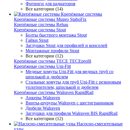
Фитинги для радиаторов
Все категории (14)
Крепёжные системы
Крепёжные системы Mupro StaboFix
Крепёжные системы Rehau
Крепёжные системы Stout
Болты быстрого монтажа Stout
Гайки Stout
Заглушки Stout для профилей и консолей
Монтажные профили Stout
Все категории (12)
Крепёжные системы TECE TECEprofil
Крепёжные системы Uni-Fitt
Медные хомуты Uni-Fitt для медных труб со
шпилькой и дюбелем
Стальные хомуты для труб Uni-Fitt с резиновым
уплотнителем, шпилькой и дюбелем
Крепёжные системы Walraven RapidRail
Анкеры Walraven
Винты-шурупы Walraven с шестигранником
Дюбели Walraven
Заглушки для профиля Walraven BIS RapidRail
Все категории (12)
Насосно-смесительные
узлы