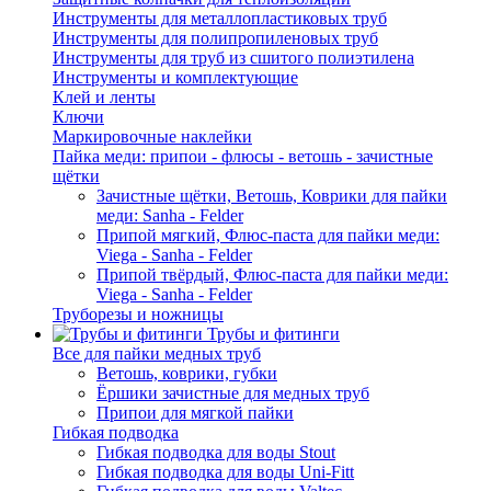
Инструменты для металлопластиковых труб
Инструменты для полипропиленовых труб
Инструменты для труб из сшитого полиэтилена
Инструменты и комплектующие
Клей и ленты
Ключи
Маркировочные наклейки
Пайка меди: припои - флюсы - ветошь - зачистные
щётки
Зачистные щётки, Ветошь, Коврики для пайки
меди: Sanha - Felder
Припой мягкий, Флюс-паста для пайки меди:
Viega - Sanha - Felder
Припой твёрдый, Флюс-паста для пайки меди:
Viega - Sanha - Felder
Труборезы и ножницы
Трубы и фитинги
Все для пайки медных труб
Ветошь, коврики, губки
Ёршики зачистные для медных труб
Припои для мягкой пайки
Гибкая подводка
Гибкая подводка для воды Stout
Гибкая подводка для воды Uni-Fitt