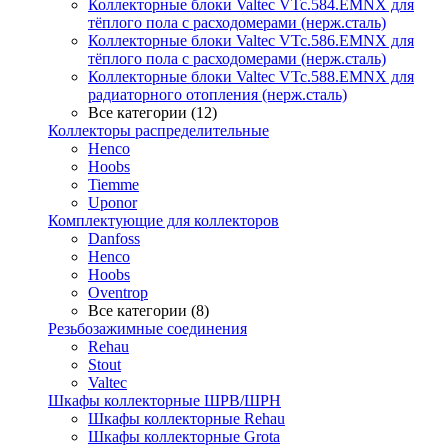
Коллекторные блоки Valtec VTc.584.EMNX для
тёплого пола с расходомерами (нерж.сталь)
Коллекторные блоки Valtec VTc.586.EMNX для
тёплого пола с расходомерами (нерж.сталь)
Коллекторные блоки Valtec VTc.588.EMNX для
радиаторного отопления (нерж.сталь)
Все категории (12)
Коллекторы распределительные
Henco
Hoobs
Tiemme
Uponor
Комплектующие для коллекторов
Danfoss
Henco
Hoobs
Oventrop
Все категории (8)
Резьбозажимные соединения
Rehau
Stout
Valtec
Шкафы коллекторные ШРВ/ШРН
Шкафы коллекторные Rehau
Шкафы коллекторные Grota