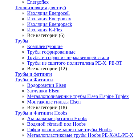
Energoflex
Теплоизоляция для труб
Изоляция Energocell
Изоляция Energomax
Изоляция Energopack
Изоляция K-Flex
Все категории (6)
Трубы
Комплектующие
Трубы гофрированные
Трубы и гофры из нержавеющей стали
Трубы из сшитого полиэтилена PE-X, PE-RT
Все категории (12)
Трубы и фитинги
Трубы и Фитинги
Водорозетки Elsen
Заглушки Elsen
Металлополимерные трубы Elsen Elspipe Triplex
Монтажные гильзы Elsen
Все категории (18)
Трубы и Фитинги Hoobs
Аксиальные фитинги Hoobs
Водяной тёплый пол Hoobs
Гофрированные защитные трубы Hoobs
Металлопластиковые трубы Hoobs PE-X/AL/PE-X