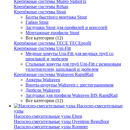
Крепёжные системы Mupro StaboFix
Крепёжные системы Rehau
Крепёжные системы Stout
Болты быстрого монтажа Stout
Гайки Stout
Заглушки Stout для профилей и консолей
Монтажные профили Stout
Все категории (12)
Крепёжные системы TECE TECEprofil
Крепёжные системы Uni-Fitt
Медные хомуты Uni-Fitt для медных труб со
шпилькой и дюбелем
Стальные хомуты для труб Uni-Fitt с резиновым
уплотнителем, шпилькой и дюбелем
Крепёжные системы Walraven RapidRail
Анкеры Walraven
Винты-шурупы Walraven с шестигранником
Дюбели Walraven
Заглушки для профиля Walraven BIS RapidRail
Все категории (12)
Насосно-смесительные
узлы
Насосно-смесительные узлы Elsen
Насосно-смесительные узлы Oventrop Regufloor
Насосно-смесительные узлы Rommer