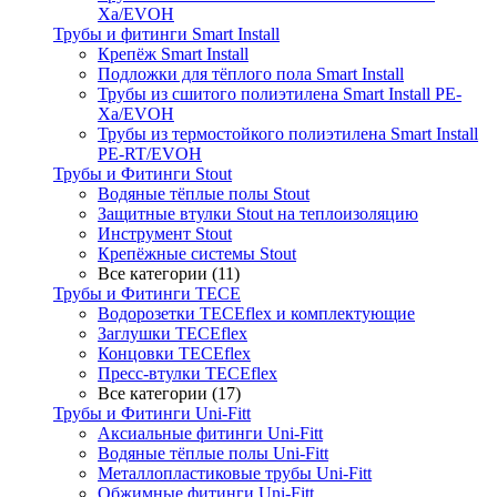
Xa/EVOH
Трубы и фитинги Smart Install
Крепёж Smart Install
Подложки для тёплого пола Smart Install
Трубы из сшитого полиэтилена Smart Install PE-
Xa/EVOH
Трубы из термостойкого полиэтилена Smart Install
PE-RT/EVOH
Трубы и Фитинги Stout
Водяные тёплые полы Stout
Защитные втулки Stout на теплоизоляцию
Инструмент Stout
Крепёжные системы Stout
Все категории (11)
Трубы и Фитинги TECE
Водорозетки TECEflex и комплектующие
Заглушки TECEflex
Концовки TECEflex
Пресс-втулки TECEflex
Все категории (17)
Трубы и Фитинги Uni-Fitt
Аксиальные фитинги Uni-Fitt
Водяные тёплые полы Uni-Fitt
Металлопластиковые трубы Uni-Fitt
Обжимные фитинги Uni-Fitt