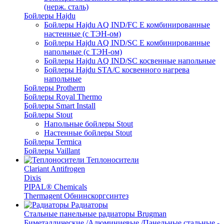
(нерж. сталь)
Бойлеры Hajdu
Бойлеры Hajdu AQ IND/FC E комбинированные
настенные (с ТЭН-ом)
Бойлеры Hajdu AQ IND/SC E комбинированные
напольные (с ТЭН-ом)
Бойлеры Hajdu AQ IND/SC косвенные напольные
Бойлеры Hajdu STA/C косвенного нагрева
напольные
Бойлеры Protherm
Бойлеры Royal Thermo
Бойлеры Smart Install
Бойлеры Stout
Напольные бойлеры Stout
Настенные бойлеры Stout
Бойлеры Termica
Бойлеры Vaillant
Теплоносители
Clariant Antifrogen
Dixis
PIPAL® Chemicals
Thermagent Обнинскоргсинтез
Радиаторы
Стальные панельные радиаторы Brugman
Биметаллические /Алюминиевые /Панельные стальные -