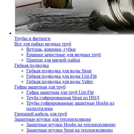
Трубы и фитинги
Все для пайки медных труб
Ветошь, коврики, губки
Ёршики зачистные для медных труб
Припои для мягкой пайки
Гибкая подводка
Гибкая подводка для воды Stout
Гибкая подводка для воды Uni-Fitt
Гибкая подводка для воды Valtec
Гофра защитная для труб
Гофра защитная для труб Uni-Fitt
Труба гофрированная Stout из ПНД
Трубы гофрированные защитные Hoobs из
полиэтилена
Греющий кабель для труб
Защитные втулки для теплоизоляции
Защитные втулки Hoobs на теплоизоляцию
Защитные втулки Stout на теплоизоляцию