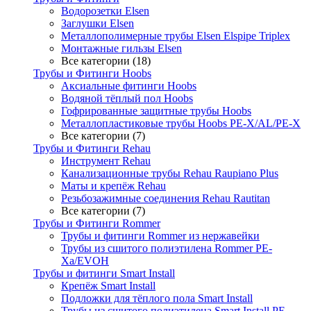
Водорозетки Elsen
Заглушки Elsen
Металлополимерные трубы Elsen Elspipe Triplex
Монтажные гильзы Elsen
Все категории (18)
Трубы и Фитинги Hoobs
Аксиальные фитинги Hoobs
Водяной тёплый пол Hoobs
Гофрированные защитные трубы Hoobs
Металлопластиковые трубы Hoobs PE-X/AL/PE-X
Все категории (7)
Трубы и Фитинги Rehau
Инструмент Rehau
Канализационные трубы Rehau Raupiano Plus
Маты и крепёж Rehau
Резьбозажимные соединения Rehau Rautitan
Все категории (7)
Трубы и Фитинги Rommer
Трубы и фитинги Rommer из нержавейки
Трубы из сшитого полиэтилена Rommer PE-
Xa/EVOH
Трубы и фитинги Smart Install
Крепёж Smart Install
Подложки для тёплого пола Smart Install
Трубы из сшитого полиэтилена Smart Install PE-