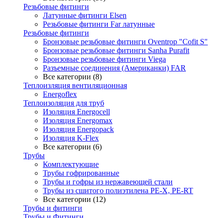
Резьбовые фитинги
Латунные фитинги Elsen
Резьбовые фитинги Far латунные
Резьбовые фитинги
Бронзовые резьбовые фитинги Oventrop "Cofit S"
Бронзовые резьбовые фитинги Sanha Purafit
Бронзовые резьбовые фитинги Viega
Разъемные соединения (Американки) FAR
Все категории (8)
Теплоизляция вентиляционная
Energoflex
Теплоизоляция для труб
Изоляция Energocell
Изоляция Energomax
Изоляция Energopack
Изоляция K-Flex
Все категории (6)
Трубы
Комплектующие
Трубы гофрированные
Трубы и гофры из нержавеющей стали
Трубы из сшитого полиэтилена PE-X, PE-RT
Все категории (12)
Трубы и фитинги
Трубы и Фитинги