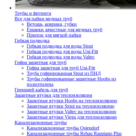
Трубы и фитинги
Все для пайки медных труб
Ветошь, коврики, губки
Ёршики зачистные для медных труб
Припои для мягкой пайки
Гибкая подводка
Гибкая подводка для воды Stout
Гибкая подводка для воды Uni-Fitt
Гибкая подводка для воды Valtec
Гофра защитная для труб
Гофра защитная для труб Uni-Fitt
Труба гофрированная Stout из ПНД
Трубы гофрированные защитные Hoobs из
полиэтилена
Греющий кабель для труб
Защитные втулки для теплоизоляции
Защитные втулки Hoobs на теплоизоляцию
Защитные втулки Stout на теплоизоляцию
Защитные втулки Valtec на теплоизоляцию
Защитные втулки Viega для теплоизоляции
Канализационные трубы
Канализационные трубы Ostendorf
Канализационные трубы Rehau Raupiano Plus