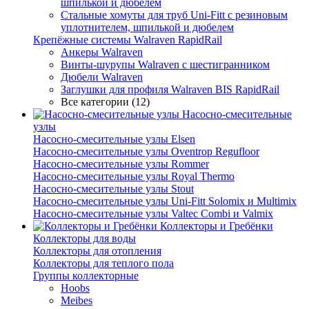
шпилькой и дюбелем
Стальные хомуты для труб Uni-Fitt с резиновым
уплотнителем, шпилькой и дюбелем
Крепёжные системы Walraven RapidRail
Анкеры Walraven
Винты-шурупы Walraven с шестигранником
Дюбели Walraven
Заглушки для профиля Walraven BIS RapidRail
Все категории (12)
Насосно-смесительные
узлы
Насосно-смесительные узлы Elsen
Насосно-смесительные узлы Oventrop Regufloor
Насосно-смесительные узлы Rommer
Насосно-смесительные узлы Royal Thermo
Насосно-смесительные узлы Stout
Насосно-смесительные узлы Uni-Fitt Solomix и Multimix
Насосно-смесительные узлы Valtec Combi и Valmix
Коллекторы и Гребёнки
Коллекторы для воды
Коллекторы для отопления
Коллекторы для теплого пола
Группы коллекторные
Hoobs
Meibes